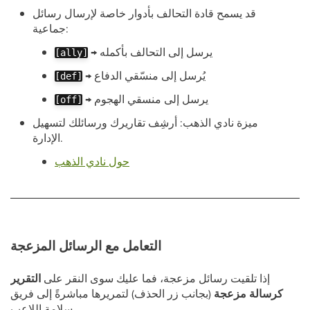
قد يسمح قادة التحالف بأدوار خاصة لإرسال رسائل
جماعية:
→ يرسل إلى التحالف بأكمله
[ally]
→ يُرسل إلى منسّقي الدفاع
[def]
→ يرسل إلى منسقي الهجوم
[off]
ميزة نادي الذهب: أرشِف تقاريرك ورسائلك لتسهيل
الإدارة.
حول نادي الذهب
التعامل مع الرسائل المزعجة
إذا تلقيت رسائل مزعجة، فما عليك سوى النقر على
التقرير
كرسالة مزعجة
(بجانب زر الحذف) لتمريرها مباشرةً إلى فريق
سلامة اللاعب.