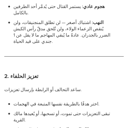
هجوم عادي:
يستمر القتال حتى يُدمَّر أحد الطرفين
بالكامل.
النهب:
اشتباك أصغر — لن تطلق المنجنيقات، ولن
يُنقص الزعماء الولاء، ولن تُلحق مدقّ رأس الكبش
الضرر بالجدران. عادةً ما يُبقي المهاجم ما لا يقل عن 1
جندي على قيد الحياة.
2. تعزيز الحلفاء
ساعد التحالف أو الرابطة بإرسال تعزيزات.
اختر هدفًا بالطريقة نفسها المتبعة في الهجمات.
تبقى التعزيزات حتى تموت، أو تسحبها، أو يُعيدها مالك
القرية.