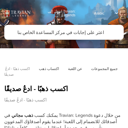
انتقل إلى Travian:
Legends
جميع المجموعات
عن اللعبة
اكتساب ذهب
اكسب ذهبًا - ادعُ 
صديقًا
اكسب ذهبًا - ادعُ صديقًا
اكسب ذهبًا - ادعُ صديقًا
يمكنك كسب
ذهب مجاني
في Travian: Legends من خلال دعوة
أصدقائك للانضمام إلى اللعبة! عندما يقوم أصدقاؤك المدعوون
بتأسيس قرى جديدة أو احتلالها، ستتلقى مكافآت تلقائيًا