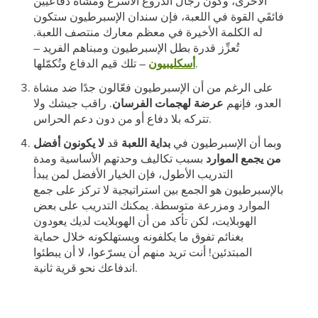
الأخرى، وكون رجال الدروع الأسرع ومشاة دفاعيين
فائقَي القوة في اللعبة، فإن سندان الإسبرطيون ستكون
له الكلمة الأخيرة في معظم معارك منتصف اللعبة.
تُعزِّز قدرة بطل الإسبرطيون ومبناهم الفريد –
– تلك قيم الدفاع وتُكمّلها.
أسكليبيون
على الرغم من أن الإسبرطيون فعّالون جدًا ضد مشاة
العدو، فإنهم
عرضة لهجمات الفرسان
. راقب جيشك ولا
تتركه بلا دفاع أو من دون دعم الحراس.
وبما أن الإسبرطيون في
بداية اللعبة
قد
لا يكونون أفضل
من يجمع الموارد
بسبب تكاليف وحدتهم الأساسية ومدة
التدريب الأطول، فإن الخيار الأفضل لمن يبدأ
بالإسبرطيون هو الجمع بين استراتيجية لا تركز على جمع
الموارد ومزرعة متوسطة. يمكنك التدريب على بعض
الهوبلايت، لكن تأكد من أن الهوبلايت لديك يعودون
بغنائم تفوق ما يكلفونه ويستهلكونه خلال حماية
المبتدئين! أنت تريد منهم أن يسرّعوا، لا أن يبطئوا
اندفاعك نحو قرية ثانية.