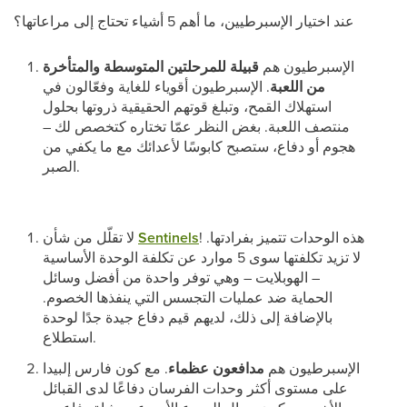
عند اختيار الإسبرطيين، ما أهم 5 أشياء تحتاج إلى مراعاتها؟
الإسبرطيون هم
قبيلة للمرحلتين المتوسطة والمتأخرة
من اللعبة
. الإسبرطيون أقوياء للغاية وفعّالون في
استهلاك القمح، وتبلغ قوتهم الحقيقية ذروتها بحلول
منتصف اللعبة. بغض النظر عمّا تختاره كتخصص لك –
هجوم أو دفاع، ستصبح كابوسًا لأعدائك مع ما يكفي من
الصبر.
! هذه الوحدات تتميز بفرادتها.
Sentinels
لا تقلّل من شأن
لا تزيد تكلفتها سوى 5 موارد عن تكلفة الوحدة الأساسية
– الهوبلايت – وهي توفر واحدة من أفضل وسائل
الحماية ضد عمليات التجسس التي ينفذها الخصوم.
بالإضافة إلى ذلك، لديهم قيم دفاع جيدة جدًا لوحدة
استطلاع.
الإسبرطيون هم
مدافعون عظماء
. مع كون فارس إلبيدا
على مستوى أكثر وحدات الفرسان دفاعًا لدى القبائل