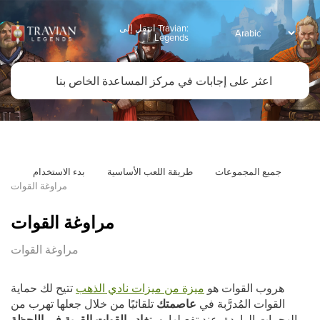
انتقل إلى Travian:
Legends
جميع المجموعات
طريقة اللعب الأساسية
بدء الاستخدام
مراوغة القوات
مراوغة القوات
مراوغة القوات
هروب القوات هو
ميزة من ميزات نادي الذهب
تتيح لك حماية
القوات المُدرَّبة في
عاصمتك
تلقائيًا من خلال جعلها تهرب من
الهجمات الواردة. عند تفعيلها، ست
غادر القوات القرية في اللحظة