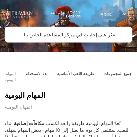
انتقل إلى Travian:
Legends
جميع المجموعات
طريقة اللعب الأساسية
بدء الاستخدام
المهام 
اليومية
المهام اليومية
المهام اليومية
تُعدّ المهام اليومية طريقة رائعة لكسب
مكافآت إضافية
أثناء
اللعب. ستتلقى كل يوم ما يصل إلى 10 مهام - بعض المهام سهلة،
وبعضها أصعب. إن إكمالها لا يمنحك النقاط فحسب، بل يفتح أيضًا