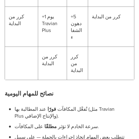
كرر من البداية
+5
+1 يوم
كرر من
دهون
Travian
البداية
الشفا
Plus
ء
كرر
كرر من
من
البداية
البداية
نصائح للمهام اليومية
تُفعَّل المكافآت
فورًا
عند المطالبة بها (مثل Travian
Plus والإنتاج الإضافي).
على المكافآت.
سرعة الخادم لا تؤثر
مطلقًا
تتطلب بعض المهام اتخاذ إجراءات بالجملة — على سبيل