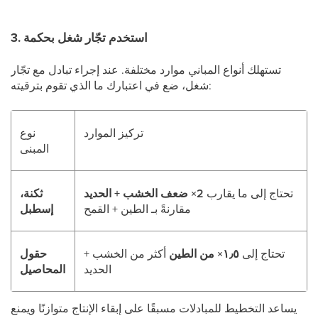
3. استخدم تجّار شغل بحكمة
تستهلك أنواع المباني موارد مختلفة. عند إجراء تبادل مع تجّار
شغل، ضع في اعتبارك ما الذي تقوم بترقيته:
تركيز الموارد
نوع
المبنى
تحتاج إلى ما يقارب
2× ضعف الخشب + الحديد
ثكنة،
مقارنةً بـ الطين + القمح
إسطبل
تحتاج إلى
١٫٥× من الطين
أكثر من الخشب +
حقول
الحديد
المحاصيل
يساعد التخطيط للمبادلات مسبقًا على إبقاء الإنتاج متوازنًا ويمنع