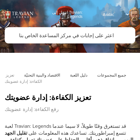
انتقل إلى Travian:
Legends
جميع المجموعات
دليل اللعبة
الاقتصاد والبنية التحتيّة
تعزيز 
الكفاءة: إدارة عضويتك
تعزيز الكفاءة: إدارة عضويتك
رفع الكفاءة: إدارة عضويتك
لعبة Travian: Legends قد تستغرق وقتًا طويلاً، لا سيما عندما
تتسع إمبراطوريتك. تساعدك هذه المعلومات على
تقليل الجهد
اليومي
، و
إنفاق ذهب أقل
، و
الحفاظ على عضويتك تعمل بكفاءة
—