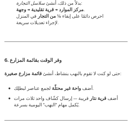
:
بدلاً من ذلك، أنشئ
سلاسل التجارة
.
مركز الموارد → قرية تقليدية → وجهة
احرص دائمًا على إبقاء
¼ من التجار
في المنزل
لإجراء تعديلات سريعة.
6. وفر الوقت بقائمة المزارع
:
حتى لو كنت لا تقوم بالنهب بنشاط، أنشئ
قائمة مزارع صغيرة
لجمع عناصر لبطلِك.
أضف
واحة غير محتلّة
أضف
قرية نتار
قريبة — إرسال كشّاف واحد ثلاث مرات
يُكمل مهام "النهب" اليومية بسرعة.