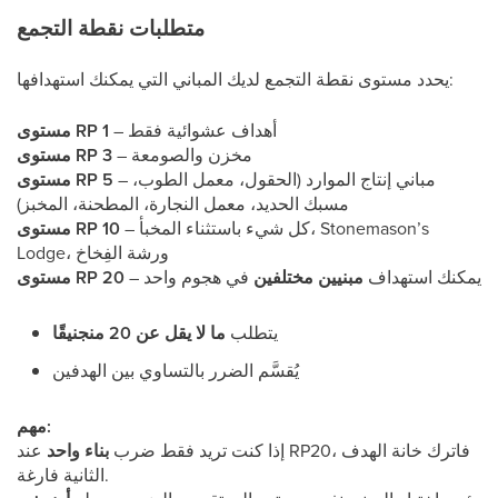
متطلبات نقطة التجمع
يحدد مستوى نقطة التجمع لديك المباني التي يمكنك استهدافها:
– أهداف عشوائية فقط
مستوى RP 1
– مخزن والصومعة
مستوى RP 3
– مباني إنتاج الموارد (الحقول، معمل الطوب،
مستوى RP 5
مسبك الحديد، معمل النجارة، المطحنة، المخبز)
– كل شيء باستثناء المخبأ، Stonemason’s
مستوى RP 10
Lodge، ورشة الفِخاخ
– يمكنك استهداف
مبنيين مختلفين
في هجوم واحد
مستوى RP 20
يتطلب
ما لا يقل عن 20 منجنيقًا
يُقسَّم الضرر بالتساوي بين الهدفين
مهم:
إذا كنت تريد فقط ضرب
بناء واحد
عند RP20، فاترك خانة الهدف
الثانية فارغة.