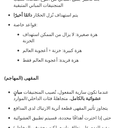
المنجنيقات المباني المتبقية
يتم استهداف نُزل الحجّار
دائمًا أخيرًا
قواعد خاصة:
هزة صغيرة: لا يزال من الممكن استهداف
الخزنة
هزة كبيرة: خزنة + أعجوبة العالم
هزة فريدة: أعجوبة العالم فقط
المقهى (المهاجم)
عندما تكون سارية المفعول، تُصيب المنجنيقات
مبانٍ
عشوائية بالكامل
، متجاهلةً فئات الداخلي/الموارد
يتجاوز تأثير المقهى قطعة أثرية الارتباك لدى المدافع
حتى إذا اخترت أهدافًا محددة، فسيتم تطبيق العشوائية
(مفيد للهدم على نطاق واسع، لكنه محفوف بالمخاطر