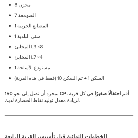
مخزن 8
الصومعة 7
المصانع الحربية 1
مبنى البلدية 1
المخابئ L3 ×8
المخابئ L7 ×4
مستودع الأسلحة 1
السكن 1 → ثم السكن 10 (فقط في هذه القرية)
، أقم
احتفالًا صغيرًا
في كل قرية
150 CP
بمجرد أن تصل إلى نحو
لزيادة معدل توليد نقاط الحضارة لديك.
الخطوات النهائية قبل تأسيس القرية الرابعة