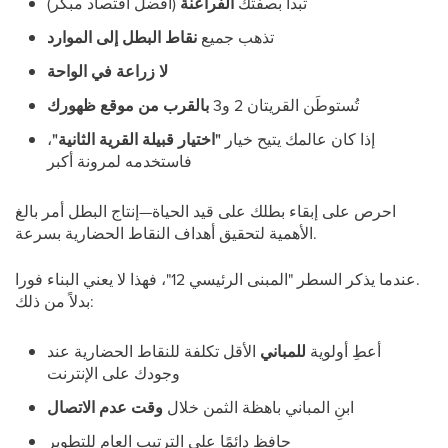
تبدأ بصفتك
الفراعنة
(أفضل اقتصاد مبكر)
تذهب جميع
نقاط البطل إلى الموارد
لا زراعة في الواحة
تُستوطَن القريتان 2 و3
بالقرب من موقع ظهورك
إذا كان عالمك يتيح خيار
"اختيار قبيلة القرية الثانية"
،
فاستخدمه لمرونة أكبر
احرص على إبقاء بطلك على قيد الحياة—إنتاج البطل أمر بالغ
الأهمية لتحقيق أهداف النقاط الحضارية بسرعة.
عندما يذكر السطر "المبنى الرئيسي 12"، فهذا لا يعني البناء فورا.
بدلاً من ذلك:
أعطِ أولوية
للمباني
الأقل تكلفة للنقاط الحضارية عند
وجودك على الإنترنت
ابنِ المباني باهظة الثمن خلال
وقت عدم الاتصال
حافظ دائمًا على الترتيب العام للتطوير