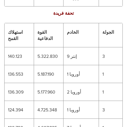
تحفة فريدة
الجولة
الخادم
القوة
استهلاك
الدفاعية
القمح
3
إنتر 9
5.322.830
140.123
1
أوروبا 1
5.187.190
136.553
1
أوروبا 2
5.177.960
136.309
3
أوروبا 1
4.725.348
124.394