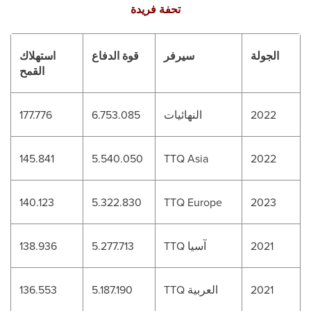
تحفة فريدة
الجولة
سيرفر
قوة الدفاع
استهلاك
القمح
2022
النهائيات
6.753.085
177.776
145.841
5.540.050
TTQ Asia
2022
140.123
5.322.830
TTQ Europe
2023
2021
TTQ آسيا
5.277.713
138.936
2021
TTQ العربية
5.187.190
136.553