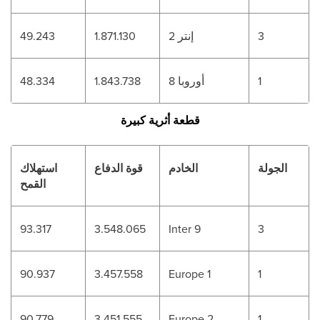
3
إنتر 2
1.871.130
49.243
1
أوروبا 8
1.843.738
48.334
قطعة أثرية كبيرة
الجولة
الخادم
قوة الدفاع
استهلاك
القمح
93.317
3.548.065
Inter 9
3
90.937
3.457.558
Europe 1
1
90.779
3.451.555
Europe 2
1