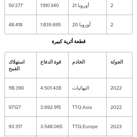
2
أوروبا 21
1 910 340
50 277
2
أوروبا 20
1.839.695
48.418
قطعة أثرية كبيرة
الجولة
الخادم
قوة الدفاع
استهلاك
القمح
2022
النهائيات
4.501.438
118.390
97.127
3.692.915
TTQ Asia
2022
93.317
3.548.065
TTQ Europe
2023