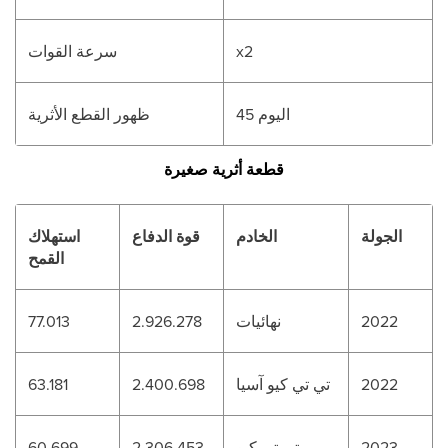
x2
سرعة القوات
اليوم 45
ظهور القطع الأثرية
قطعة أثرية صغيرة
الجولة
الخادم
قوة الدفاع
استهلاك
القمح
2022
نهائيات
2.926.278
77.013
2022
تي تي كيو آسيا
2.400.698
63.181
2023
تي تي كيو
2.306.453
60.699