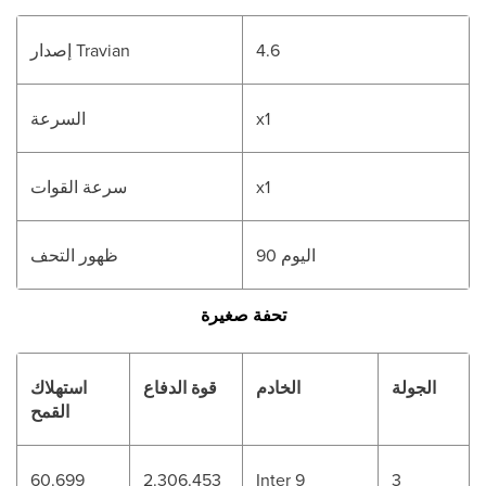
4.6
إصدار Travian
x1
السرعة
x1
سرعة القوات
اليوم 90
ظهور التحف
تحفة صغيرة
الجولة
الخادم
قوة الدفاع
استهلاك
القمح
60.699
2.306.453
Inter 9
3