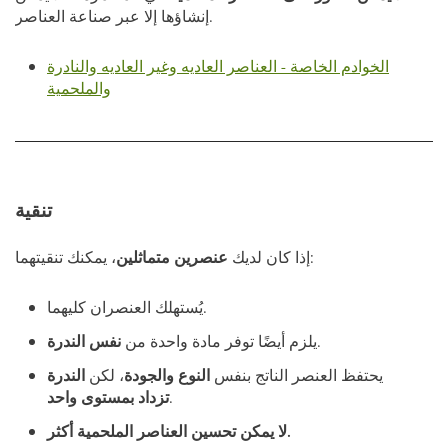
إنشاؤها إلا عبر صناعة العناصر.
الخوادم الخاصة - العناصر العاديه وغير العاديه والنادرة
والملحمية
تنقية
، يمكنك تنقيتهما:
إذا كان لديك
عنصرين متماثلين
يُستهلك العنصران كليهما.
.
يلزم أيضًا توفر مادة واحدة من
نفس الندرة
يحتفظ العنصر الناتج بنفس
النوع والجودة
، لكن
الندرة
.
تزداد بمستوى واحد
لا يمكن تحسين العناصر الملحمية أكثر.