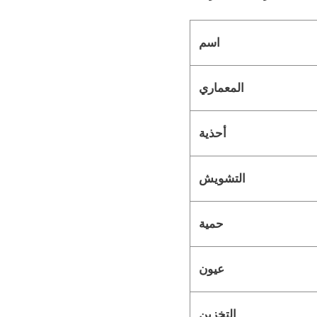
اسم
المعماري
أحذية
التشويش
حمية
عيون
التخزين