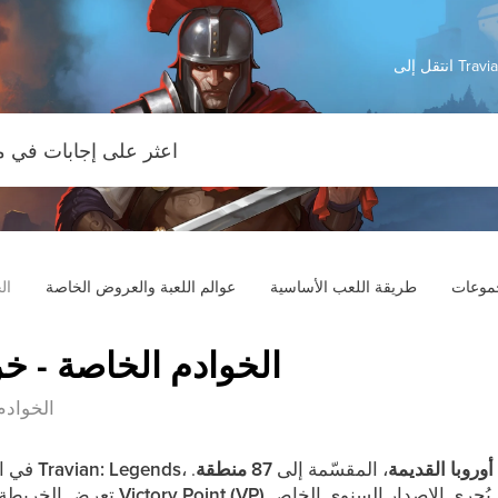
Travian: 
جموعات
طريقة اللعب الأساسية
عوالم اللعبة والعروض الخاصة
ال
الخوادم الخاصة - خ
الخوادم
أوروبا القديمة
، المقسّمة إلى
87 منطقة
.
Travian: Legends
في الإصدار السنوي الخاص من
 يُجري الإصدار السنوي الخاص
Victory Point (VP)
تعرض الخريطة أدناه جميع المناطق، وقيم