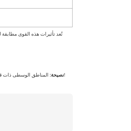
تُعد تأثيرات هذه القوى مطابقة 
المناطق الوسطى ذات قيم نقاط النصر العالية هي الأكثر تنازعًا عليها — خطّط لتوسيع التحالف بعناية قبل التقدّم نحوها!
نصيحة: