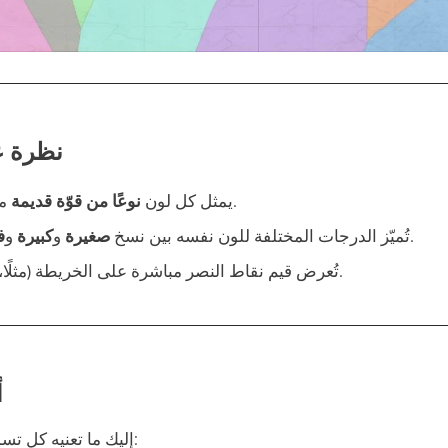
نظرة ع
متاحة في تلك المنطقة.
يمثل كل لون
نوعًا من قوّة قديمة
من القوة نفسها.
تُميّز الدرجات المختلفة للون نفسه بين نسخ
صغيرة
و
كبيرة
و
ف
تُعرض قيم نقاط النصر مباشرة على الخريطة (مثلًا، 100 نقاط النصر/يوم).
أ
إليك ما تعنيه كل تسمية مختصرة على الخريطة: