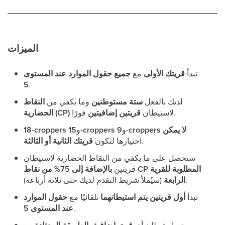
الميزات
تبدأ
قريتك الأولى
مع
جميع حقول الموارد عند المستوى
5
.
لديك بالفعل
ستة مستوطنين
وما يكفي من
النقاط
فورًا.
لاستيطان
قريتين إضافيتين
الحضارية (CP)
لا يمكن
9-croppers
و
15-croppers
و
18-croppers
.
اختيارها لتكون
قريتك الثانية أو الثالثة
ستحصل على ما يكفي من النقاط الحضارية لاستيطان
قريتين
بالإضافة إلى 75% من نقاط CP المطلوبة للقرية
(سيُملأ شريط التقدم لديك حتى ثلاثة أرباعه).
الرابعة
تبدأ
أول قريتين يتم استيطانهما
تلقائيًا مع
حقول الموارد
.
عند المستوى 5