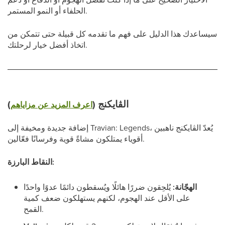
الحلفاء أو النمو المستمر.
سيساعدك هذا الدليل على فهم ما تقدمه كل قبيلة حتى تتمكن من
اتخاذ أفضل خيار لرحلتك.
الڤايكنج (
)
اعرف المزيد عن مزاياهم
إضافة جديدة ومخيفة إلى Travian: Legends، يُعدّ الڤايكنج ناهبين
أقوياء يمتلكون مشاةً قوية وفرسانًا فعّالين.
النقاط البارزة:
الهجّانة:
يُلحِقون ضررًا هائلًا ويُسقطون دائمًا عدوًا واحدًا
على الأقل عند الهجوم، لكنهم يستهلكون ضعف كمية
القمح.