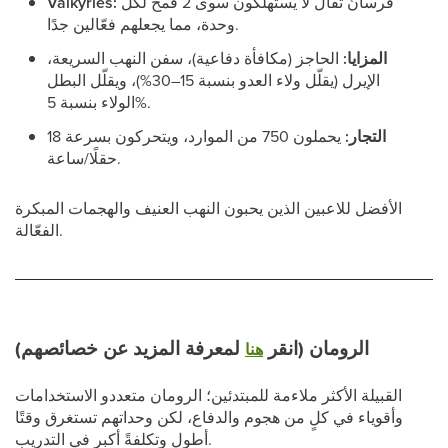
فرسانٌ ثقال لا يستهلكون سوى 2 قمح لكل
Valkyries:
وحدة، مما يجعلهم فعّالين جدًا.
المزايا:
الحاجز (مكافأة دفاعية)، سفن النهب السريعة،
الإيرل (يقلّل ولاء العدو بنسبة 15–30%)، ويقلّل البطل
الولاء بنسبة 5%.
التجار:
يحملون 750 من الموارد، ويتحركون بسرعة 18
حقلًا/ساعة.
الأفضل للاعبين الذين يحبون النهب العنيف والهجمات المبكرة
الفعّالة.
الرومان (انقر
لمعرفة المزيد عن خصائصهم)
هنا
القبيلة الأكثر ملاءمة للمبتدئين؛ الرومان متعددو الاستخدامات
وأقوياء في كلٍ من هجوم والدفاع، لكن وحداتهم تستغرق وقتًا
أطول وتكلفةً أكبر في التدريب.