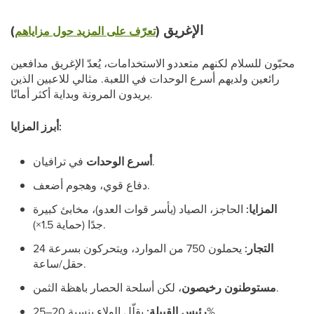
الإغريق (
)
تعرّف على المزيد حول مزاياهم
محبّون للسلام لكنهم متعددو الاستخدامات، يُعدّ الإغريق مدافعين
رائعين ولديهم أسرع الوحدات في اللعبة. مثالي للاعبين الذين
يريدون المرونة وبداية أكثر أمانًا.
أبرز المزايا:
في ترافيان.
أسرع الوحدات
دفاع قوي، وهجوم أضعف.
المزايا:
الحاجز، الصياد (يأسر قوات العدو)، مخابئ كبيرة
جدًا (حماية 1.5×).
التجار:
يحملون 750 من الموارد، ويتحركون بسرعة 24
حقل/ساعة.
، لكن أسلحة الحصار باهظة الثمن.
مستوطنون رخيصون
يقلّل الولاء بنسبة 20–25%.
رئيس القبيلة: