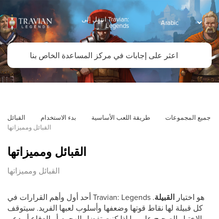
انتقل إلى Travian:
Legends
جميع المجموعات
طريقة اللعب الأساسية
بدء الاستخدام
القبائل
القبائل ومميزاتها
القبائل ومميزاتها
القبائل ومميزاتها
أحد أول وأهم القرارات في Travian: Legends هو اختيار
القبيلة
.
كل قبيلة لها نقاط قوتها وضعفها وأسلوب لعبها الفريد. سيتوقف
الاختيار الصحيح على ما إذا كنت تفضل الهجوم أو الدفاع أو دعم