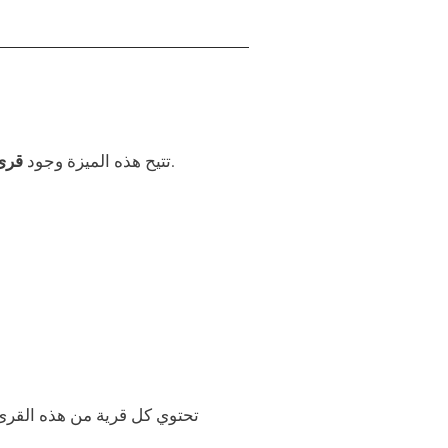
، مما يوفر ميزة كبيرة لإنتاج القمح مقارنة بقرى 15 حقلاً أو 9 حقول العادية.
تتيح هذه الميزة وجود
قرى
تحتوي كل قرية من هذه القر