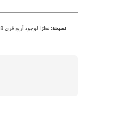
نصيحة:
نظرًا لوجود أربع قرى 18 حقلاً فقط في كل عالم، توقّع