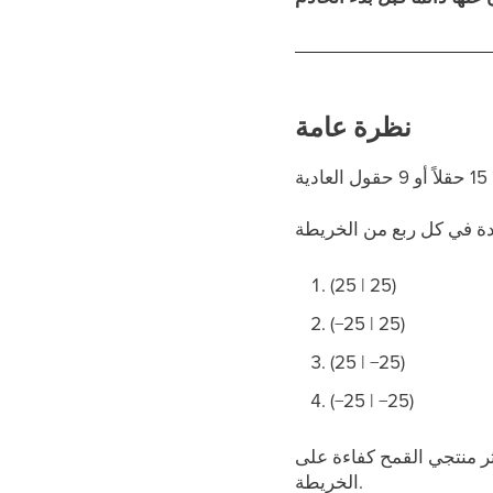
نظرة عامة
(25 | 25)
(−25 | 25)
(25 | −25)
(−25 | −25)
ر منتجي القمح كفاءة على
الخريطة.