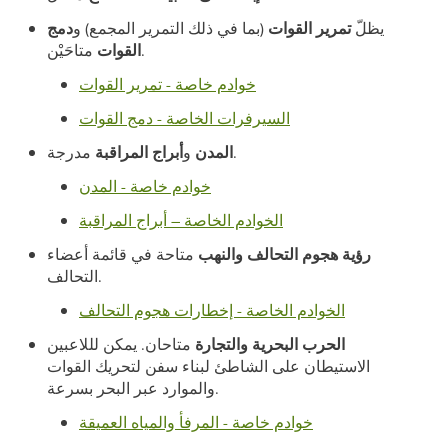
يظلّ
تمرير القوات
(بما في ذلك التمرير المجمع) و
دمج
متاحَيْن.
القوات
خوادم خاصة - تمرير القوات
السيرفرات الخاصة - دمج القوات
مدرجة.
المدن
و
أبراج المراقبة
خوادم خاصة - المدن
الخوادم الخاصة – أبراج المراقبة
رؤية هجوم التحالف والنهب
متاحة في قائمة أعضاء
التحالف.
الخوادم الخاصة - إخطارات هجوم التحالف
الحرب البحرية والتجارة
متاحان. يمكن لللاعبين
الاستيطان على الشاطئ لبناء سفن لتحريك القوات
والموارد عبر البحر بسرعة.
خوادم خاصة - المرفأ والمياه العميقة