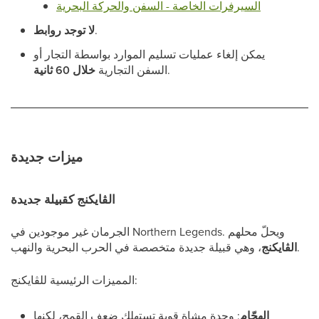
السيرفرات الخاصة - السفن والحركة البحرية
.
لا توجد روابط
يمكن إلغاء عمليات تسليم الموارد بواسطة التجار أو
.
السفن التجارية
خلال 60 ثانية
ميزات جديدة
الڤايكنج كقبيلة جديدة
الجرمان غير موجودين في Northern Legends. ويحلّ محلهم
، وهي قبيلة جديدة متخصصة في الحرب البحرية والنهب.
الڤايكنج
المميزات الرئيسية للڤايكنج:
الهجّام
: وحدة مشاة قوية تستهلك ضعف القمح، لكنها