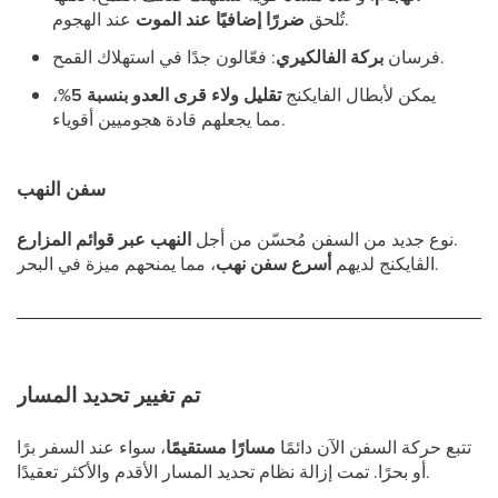
عند الهجوم.
تُلحق
ضررًا إضافيًا عند الموت
: فعّالون جدًا في استهلاك القمح.
فرسان
بركة الفالكيري
يمكن لأبطال الفايكنج
تقليل ولاء قرى العدو بنسبة 5%
،
مما يجعلهم قادة هجوميين أقوياء.
سفن النهب
.
نوع جديد من السفن مُحسّن من أجل
النهب عبر قوائم المزارع
، مما يمنحهم ميزة في البحر.
الڤايكنج لديهم
أسرع سفن نهب
تم تغيير تحديد المسار
تتبع حركة السفن الآن دائمًا
مسارًا مستقيمًا
، سواء عند السفر برًا
أو بحرًا. تمت إزالة نظام تحديد المسار الأقدم والأكثر تعقيدًا.