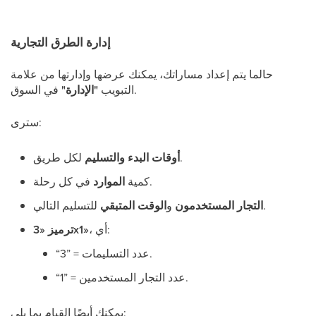
إدارة الطرق التجارية
حالما يتم إعداد مساراتك، يمكنك عرضها وإدارتها من علامة
في السوق.
التبويب
"الإدارة"
سترى:
لكل طريق.
أوقات البدء والتسليم
في كل رحلة.
كمية
الموارد
للتسليم التالي.
التجار المستخدمون
و
الوقت المتبقي
، أي:
ترميز «3x1»
“3” = عدد التسليمات.
“1” = عدد التجار المستخدمين.
يمكنك أيضًا القيام بما يلي: