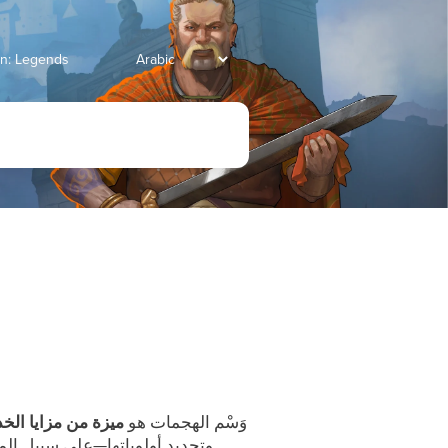
انتقل إلى Legends
وَسْم الهجمات هو
ميزة من مزايا الخد
وتحديد أولوياتها—على سبيل الم