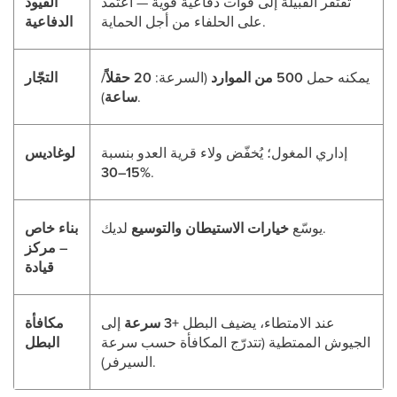
تفتقر القبيلة إلى قوات دفاعية قوية — اعتمد
القيود
على الحلفاء من أجل الحماية.
الدفاعية
يمكنه حمل
500 من الموارد
(السرعة:
20 حقلاً/
التجّار
).
ساعة
إداري المغول؛ يُخفّض ولاء قرية العدو بنسبة
لوغاديس
15–30%
.
لديك.
يوسّع
خيارات الاستيطان والتوسيع
بناء خاص
– مركز
قيادة
عند الامتطاء، يضيف البطل
+3 سرعة
إلى
مكافأة
الجيوش الممتطية (تتدرّج المكافأة حسب سرعة
البطل
السيرفر).