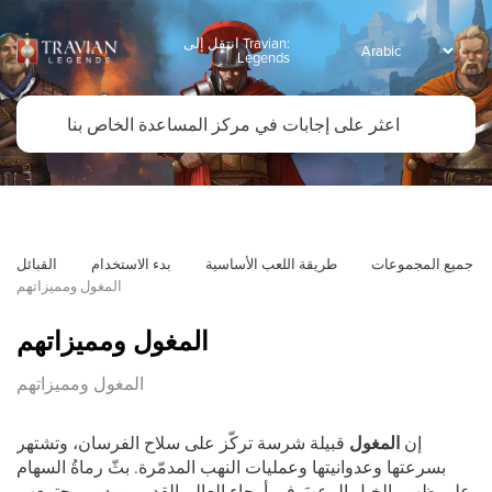
انتقل إلى Travian:
Legends
جميع المجموعات
طريقة اللعب الأساسية
بدء الاستخدام
القبائل
المغول ومميزاتهم
المغول ومميزاتهم
المغول ومميزاتهم
إن
المغول
قبيلة شرسة تركّز على سلاح الفرسان، وتشتهر
بسرعتها وعدوانيتها وعمليات النهب المدمّرة. بثّ رماةُ السهام
على ظهور الخيل الرعبَ في أرجاء العالم القديم، ويدور مجتمعهم