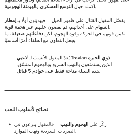
.
بأكمله حول
التوسع العسكري
و
الهيمنة الهجومية
يفضّل المغول القتال على ظهور الخيل — فيبدؤون أولًا بـ
إمطار
.
السهام
على أعدائهم، ثم يقضون عليهم عبر
هجمة قوية
تكمن قوتهم في الحركة وقوة الهجوم، لكن
دفاعاتهم ضعيفة
، ما
يجعل التعاون مع الحلفاء أمرًا أساسيًا.
لاعبي Travian ذوي الخبرة
يُعدّ المغول الأنسبَ لـ
الذين يستمتعون بالنهب السريع وبالهجوم المنسّق.
.
هذه القبيلة
متاحة فقط على خوادم 5 قبائل
نصائح لأسلوب اللعب
ركّز على
الهجوم والنهب
— فالمغول يبرعون في
الضربات السريعة ونهب الموارد.