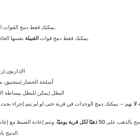
.
يمكنك فقط دمج القوات ا
نفسها الخاصة بالقرية المستهدفة.
يمكنك فقط دمج قوات
القبيلة
الإداريون (زع
أسلحة الحصار (منجنيق، م
البطل (يمكن للبطل ببساطة الان
ة
لا
تهم — يمكنك دمج الوحدات في قرية حتى لو لم يتم إجراء بحث ف
مج بالذهب على
50 ذهبًا لكل قرية يوميًا
بلا حد.
الدمج با