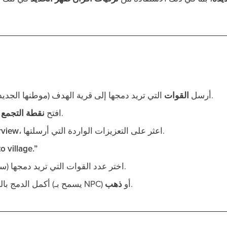
التي تريد دمجها إلى قرية الهدف (موطنها الجديد) المطلوب دمجه فيها.
أرسل
القوات
في القرية المستهدفة.
افتح
نقطة التجمع
، اعثر على التعزيزات الواردة التي أرسلتها.
rview
o village.”
اختر عدد القوات التي تريد دمجها (سوف يحدد هذا التكلفة).
.
(يسمح بـ NPC) أو
ذهب
أكمل الدمج بال