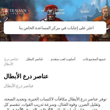
انتقل إلى Travian:
Legends
جميع المجموعات
أسلوب لعب متقدم
عناصر البطل
عناصر درع 
الأبطال
عناصر درع الأبطال
عناصر درع الأبطال
توفر عناصر درع الأبطال مكافآت لاكتساب الخبرة، وتجديد الصحة،
وتقليل الضرر، وقوة القتال، وسرعة تدريب القوات. تنقسم كل
فئة من فئات أدوات البطل—
الخُوذات
و
الدروع
و
الأحذية
—إلى