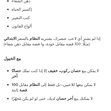
دهن الشفاء
إكسير الحياة
كتب التغيير
ألواح القانون
إذا لم يشترِ أي لاعب عنصرك، يشتريه
النظام
بالسعر
الابتدائي
(مثلًا: 100 فضة مقابل خوذة، و1 فضة مقابل دهن شفاء).
بيع الخيول
لا يمكن بيع
حصان ركوب، خفيف
إلا إذا كنت تملك
حصانًا
.
آخر
لا يمكن بيعها للاعبين—بل فقط إلى
النظام
مقابل
100
ثابتة.
فضة
لديك، حتى لو لم يكن مُجهّزًا.
لا يمكنك بيع
آخر حصان