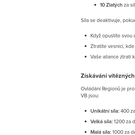
10 Zlatých
za sí
Síla se deaktivuje, poku
Když opustíte svou a
Ztratíte vesnici, kde 
Vaše aliance ztratí
Získávání vítěznýc
Ovládání Regionů je pro
VB jsou:
Unikátní síla:
400 z
Velká síla:
1200 za 
Malá síla:
1000 za d