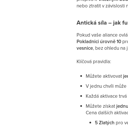
nebo ztratit v závislosti
Antická síla – jak f
Pokud vaše aliance ovlád
Pokladnici úrovně 10
pr
vesnice
, bez ohledu na j
Klíčová pravidla:
Můžete aktivovat
je
V jednu chvíli může
Každá aktivace trv
Můžete získat
jednu
Cena dalších aktivac
5 Zlatých
pro ve