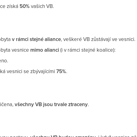
nce získá
50%
vašich VB.
obyta
v rámci stejné aliance
, veškeré VB zůstávají ve vesnici.
obyta vesnice
mimo alianci
(i v rámci stejné koalice):
eno.
ská vesnici se zbývajícími
75%
.
ničena,
všechny VB jsou trvale ztraceny
.