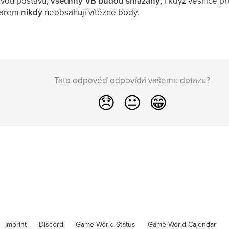
svou postavu,
všechny VB budou smazány
, i když vesnice p
tarem
nikdy
neobsahují vítězné body.
Tato odpověď odpovídá vašemu dotazu?
😞
😐
😁
Imprint
Discord
Game World Status
Game World Calendar