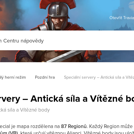
Otevřít Travi
lý herní režim
Pozdní hra
Speciální servery – Antická síla a Vít
rvery – Antická síla a Vítězné 
cká síla a Vítězné body
ecial je mapa rozdělena na
87 Regionů
. Každý Region může
ům (VB)
, které určují vítěznou Alianci. Vítězné body jsou ulo