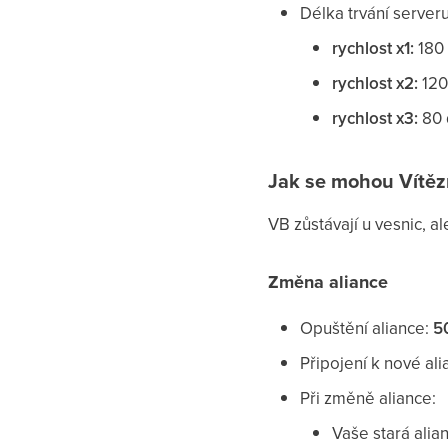
Délka trvání serveru
rychlost x1:
180 
rychlost x2:
120
rychlost x3:
80 
Jak se mohou Vítěz
VB zůstávají u vesnic, a
Změna aliance
Opuštění aliance:
5
Připojení k nové ali
Při změně aliance:
Vaše stará alia