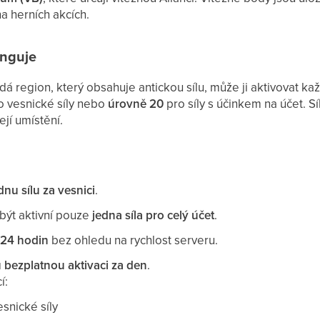
 na herních akcích.
unguje
á region, který obsahuje antickou sílu, může ji aktivovat kaž
o vesnické síly nebo
úrovně 20
pro síly s účinkem na účet. S
ejí umístění.
dnu sílu za vesnici
.
 být aktivní pouze
jedna síla pro celý účet
.
á
24 hodin
bez ohledu na rychlost serveru.
 bezplatnou aktivaci za den
.
í:
snické síly