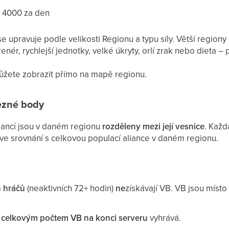
 4000 za den
upravuje podle velikosti Regionu a typu síly. Větší regiony 
renér, rychlejší jednotky, velké úkryty, orlí zrak nebo dieta 
ůžete zobrazit přímo na mapě regionu.
tězné body
iancí jsou v daném regionu
rozděleny mezi její vesnice
. Každ
ve srovnání s celkovou populací aliance v daném regionu.
h hráčů
(neaktivních 72+ hodin)
ne
získávají VB. VB jsou míst
 celkovým počtem VB na konci serveru
vyhrává.