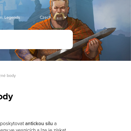
an: Legends
ězné body
body
 poskytovat
antickou sílu
a
ženy ve vesnicích a lze je získat