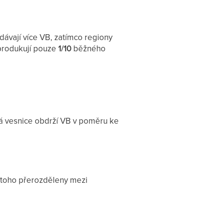
dávají více VB, zatímco regiony
– produkují pouze
1/10
běžného
á vesnice obdrží VB v poměru ke
o toho přerozděleny mezi