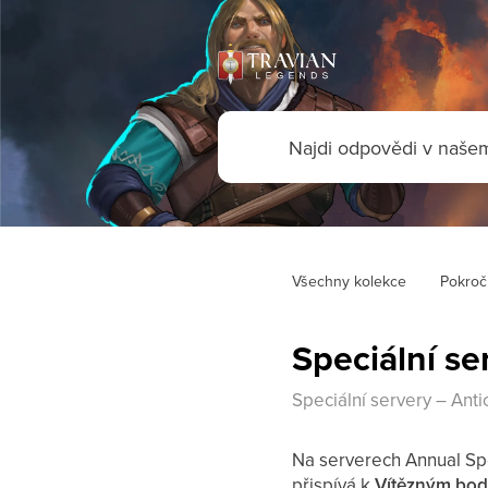
Všechny kolekce
Pokroči
Speciální se
Speciální servery – Anti
Na serverech Annual Sp
přispívá k
Vítězným bod