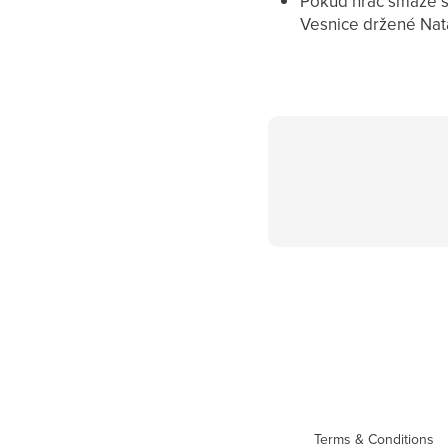
Pokud hráč smaže 
Vesnice držené Na
Terms & Conditions