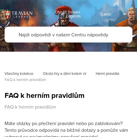
Otevřít Travian:
Legends
Všechny kolekce
Okolo hry a dění kolem ní
Herní pravidla
FAQ k herním pravidlům
FAQ k herním pravidlům
FAQ k herním pravidlům
Máte otázky po přečtení pravidel nebo po zablokování?
Tento průvodce odpovídá na běžné dotazy a pomůže vám
vyhnout se neúmyslnému porušení pravidel.