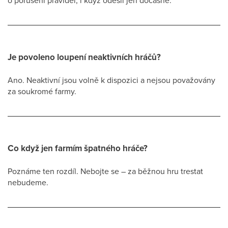
o porušení pravidel, i když odešli jen dočasně.
Je povoleno loupení neaktivních hráčů?
Ano. Neaktivní jsou volně k dispozici a nejsou považovány
za soukromé farmy.
Co když jen farmím špatného hráče?
Poznáme ten rozdíl. Nebojte se – za běžnou hru trestat
nebudeme.