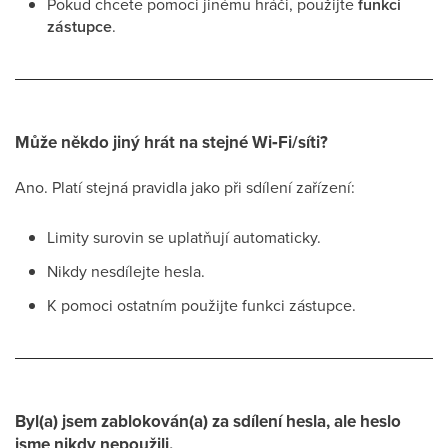
Pokud chcete pomoci jinému hráči, použijte
funkci
zástupce
.
Může někdo jiný hrát na stejné Wi‑Fi/síti?
Ano. Platí stejná pravidla jako při sdílení zařízení:
Limity surovin se uplatňují automaticky.
Nikdy nesdílejte hesla.
K pomoci ostatním použijte funkci zástupce.
Byl(a) jsem zablokován(a) za sdílení hesla, ale heslo
jsme nikdy nepoužili.