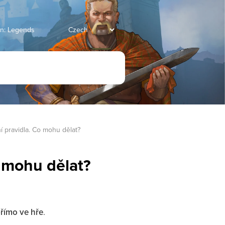
an: Legends
í pravidla. Co mohu dělat?
o mohu dělat?
přímo ve hře
.