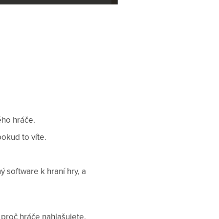
ého hráče.
pokud to víte.
ý software k hraní hry, a
 proč hráče nahlašujete.