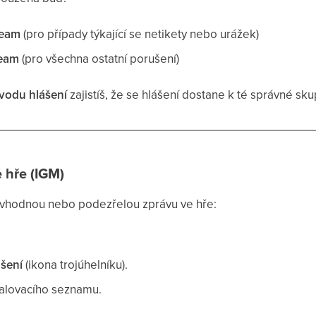
Team
(pro případy týkající se netikety nebo urážek)
Team
(pro všechna ostatní porušení)
vodu hlášení
zajistíš, že se hlášení dostane k té správné skup
 hře (IGM)
evhodnou nebo podezřelou zprávu ve hře:
ášení
(ikona trojúhelníku).
alovacího seznamu.