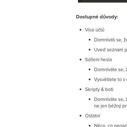
Dostupné důvody:
Více účtů
Domníváš se, ž
Uveď seznam pos
Sdílení hesla
Domníváte se, ž
Vysvětlete to v
Skripty & boti
Domníváte se, ž
ne jen běžný pr
Ostatní
Něco, co nepadá