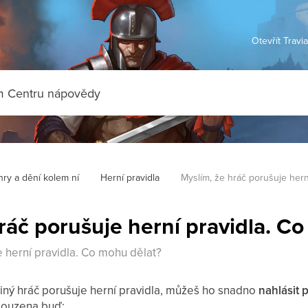
Otevřít Travi
hry a dění kolem ní
Herní pravidla
Myslím, že hráč porušuje hern
ráč porušuje herní pravidla. C
e herní pravidla. Co mohu dělat?
iný hráč porušuje herní pravidla, můžeš ho snadno
nahlásit 
osouzena buď: