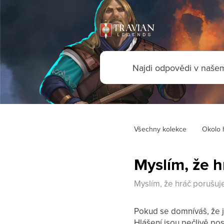
Všechny kolekce
Okolo 
Myslím, že h
Myslím, že hráč porušuj
Pokud se domníváš, že j
Hlášení jsou pečlivě p