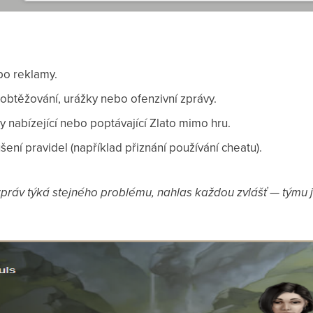
o reklamy.
obtěžování, urážky nebo ofenzivní zprávy.
y nabízející nebo poptávající Zlato mimo hru.
šení pravidel (například přiznání používání cheatu).
práv týká stejného problému, nahlas každou zvlášť — týmu j