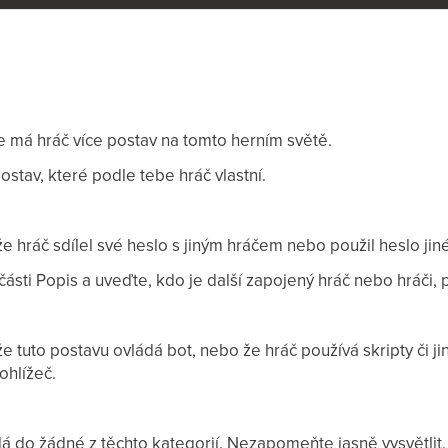
e má hráč více postav na tomto herním světě.
tav, které podle tebe hráč vlastní.
e hráč sdílel své heslo s jiným hráčem nebo použil heslo jin
 části Popis a uveďte, kdo je další zapojený hráč nebo hráči, 
e tuto postavu ovládá bot, nebo že hráč používá skripty či jin
ohlížeč.
 do žádné z těchto kategorií. Nezapomeňte jasně vysvětlit,