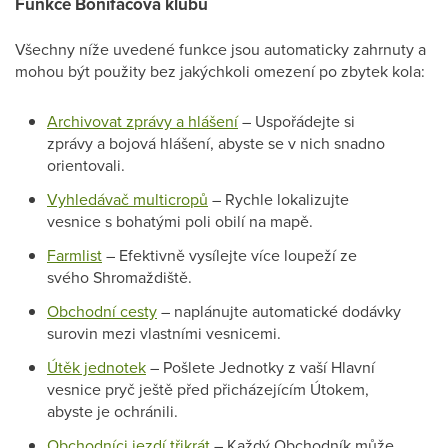
Funkce Bonifácova klubu
Všechny níže uvedené funkce jsou automaticky zahrnuty a
mohou být použity bez jakýchkoli omezení po zbytek kola:
Archivovat zprávy a hlášení
– Uspořádejte si
zprávy a bojová hlášení, abyste se v nich snadno
orientovali.
Vyhledávač multicropů
– Rychle lokalizujte
vesnice s bohatými poli obilí na mapě.
Farmlist
– Efektivně vysílejte více loupeží ze
svého Shromaždiště.
Obchodní cesty
– naplánujte automatické dodávky
surovin mezi vlastními vesnicemi.
Útěk jednotek
– Pošlete Jednotky z vaší Hlavní
vesnice pryč ještě před přicházejícím Útokem,
abyste je ochránili.
Obchodníci jezdí třikrát
– Každý Obchodník může