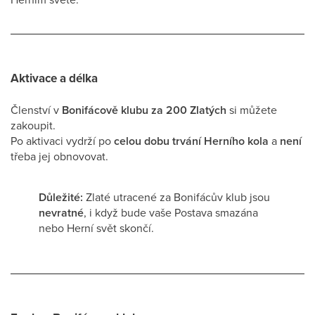
Aktivace a délka
Členství v
Bonifácově klubu za 200 Zlatých
si můžete
zakoupit.
Po aktivaci vydrží po
celou dobu trvání Herního kola
a
není
třeba jej obnovovat.
Důležité:
Zlaté utracené za Bonifácův klub jsou
nevratné
, i když bude vaše Postava smazána
nebo Herní svět skončí.