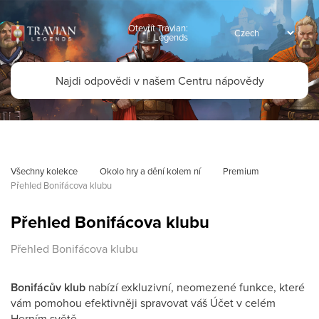
Otevřít Travian:
Legends
Všechny kolekce
Okolo hry a dění kolem ní
Premium
Přehled Bonifácova klubu
Přehled Bonifácova klubu
Přehled Bonifácova klubu
Bonifácův klub
nabízí exkluzivní, neomezené funkce, které
vám pomohou efektivněji spravovat váš Účet v celém
Herním světě.