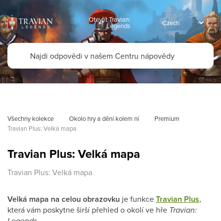
Otevřít Travian:
Legends
Všechny kolekce
Okolo hry a dění kolem ní
Premium
Travian Plus: Velká mapa
Travian Plus: Velká mapa
Travian Plus: Velká mapa
Velká mapa na celou obrazovku
je funkce
Travian Plus
,
která vám poskytne širší přehled o okolí ve hře
Travian:
Legends
.