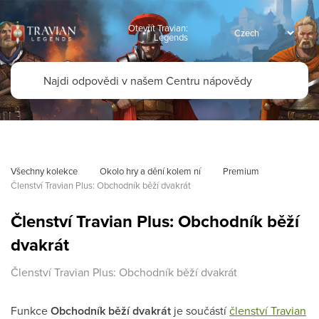
Otevřít Travian:
Legends
Všechny kolekce
Okolo hry a dění kolem ní
Premium
Členství Travian Plus: Obchodník běží dvakrát
Členství Travian Plus: Obchodník běží
dvakrát
Členství Travian Plus: Obchodník běží dvakrát
Funkce
Obchodník běží dvakrát
je součástí
členství Travian