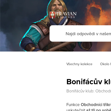
Všechny kolekce
Okolo 
Bonifácův kl
Bonifácův klub: Obchodní
Funkce
Obchodníci třik
uskutečnit
až tři po sob