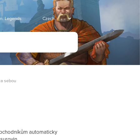
an: Legends
 za sebou
u
obchodníkům automaticky
surovin.