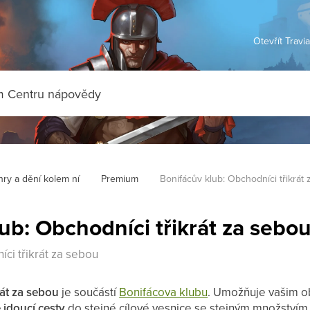
Otevřít Travi
hry a dění kolem ní
Premium
Bonifácův klub: Obchodníci třikrát
ub: Obchodníci třikrát za sebo
ci třikrát za sebou
rát za sebou
je součástí
Bonifácova klubu
. Umožňuje vašim 
ě jdoucí cesty
do stejné cílové vesnice se stejným množstvím 