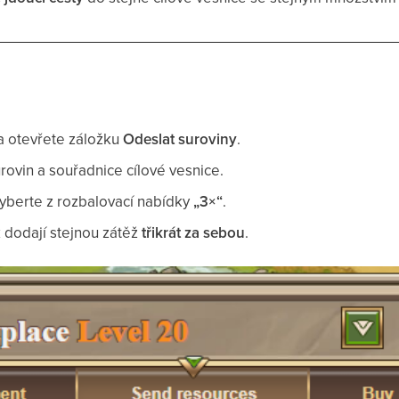
a otevřete záložku
Odeslat suroviny
.
rovin a souřadnice cílové vesnice.
yberte z rozbalovací nabídky
„3×“
.
 dodají stejnou zátěž
třikrát za sebou
.