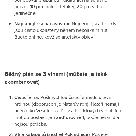
úrovni:
10
pro malé artefakty,
20
pro velké a
jedinečné.
Naplánujte si načasování.
Nejcennější artefakty
jsou často ukořistěny během několika minut.
Buďte online, když se artefakty objeví.
Běžný plán se 3 vlnami (můžete je také
zkombinovat)
Čisticí vlna:
Pošli rychlou čistící armádu s tvým
hrdinou (doporučen je Natarův roh). Nataři
nemají
při vzniku Vesnice zeď a v artefaktových vesnicích
mohou postavit jen
zeď úrovně 1
, takže beranidla
nejsou potřeba.
Vlna katapultů (sestřel Pokladnice):
Pošlete