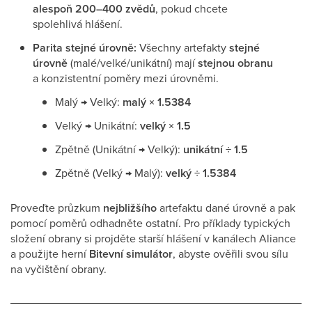
alespoň 200–400 zvědů
, pokud chcete
spolehlivá hlášení.
Parita stejné úrovně:
Všechny artefakty
stejné
úrovně
(malé/velké/unikátní) mají
stejnou obranu
a konzistentní poměry mezi úrovněmi.
Malý → Velký:
malý × 1.5384
Velký → Unikátní:
velký × 1.5
Zpětně (Unikátní → Velký):
unikátní ÷ 1.5
Zpětně (Velký → Malý):
velký ÷ 1.5384
Proveďte průzkum
nejbližšího
artefaktu dané úrovně a pak
pomocí poměrů odhadněte ostatní. Pro příklady typických
složení obrany si projděte starší hlášení v kanálech Aliance
a použijte herní
Bitevní simulátor
, abyste ověřili svou sílu
na vyčištění obrany.