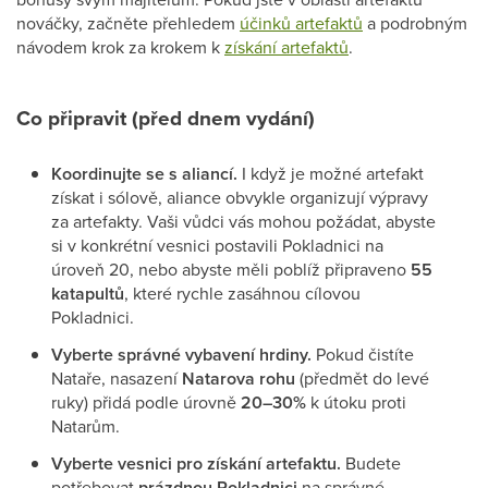
nováčky, začněte přehledem
účinků artefaktů
a podrobným
návodem krok za krokem k
získání artefaktů
.
Co připravit (před dnem vydání)
Koordinujte se s aliancí.
I když je možné artefakt
získat i sólově, aliance obvykle organizují výpravy
za artefakty. Vaši vůdci vás mohou požádat, abyste
si v konkrétní vesnici postavili Pokladnici na
úroveň 20, nebo abyste měli poblíž připraveno
55
katapultů
, které rychle zasáhnou cílovou
Pokladnici.
Vyberte správné vybavení hrdiny.
Pokud čistíte
Nataře, nasazení
Natarova rohu
(předmět do levé
ruky) přidá podle úrovně
20–30%
k útoku proti
Natarům.
Vyberte vesnici pro získání artefaktu.
Budete
potřebovat
prázdnou Pokladnici
na správné