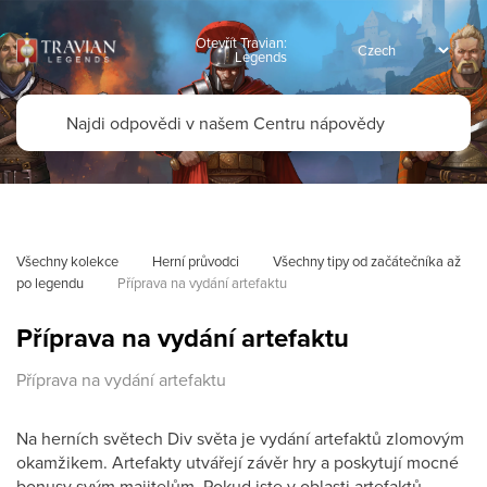
Otevřít Travian:
Legends
Všechny kolekce
Herní průvodci
Všechny tipy od začátečníka až 
po legendu
Příprava na vydání artefaktu
Příprava na vydání artefaktu
Příprava na vydání artefaktu
Na herních světech Div světa je vydání artefaktů zlomovým
okamžikem. Artefakty utvářejí závěr hry a poskytují mocné
bonusy svým majitelům. Pokud jste v oblasti artefaktů