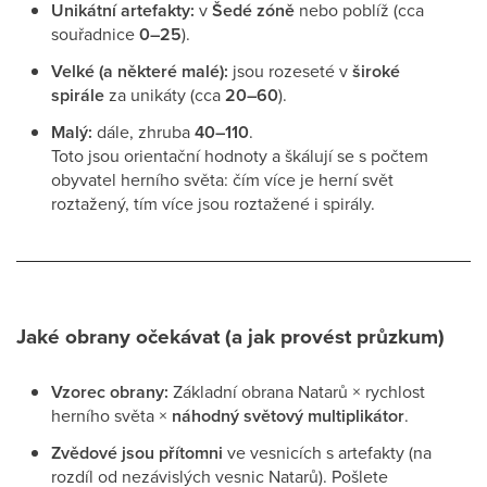
Unikátní artefakty:
v
Šedé zóně
nebo poblíž (cca
souřadnice
0–25
).
Velké (a některé malé):
jsou rozeseté v
široké
spirále
za unikáty (cca
20–60
).
Malý:
dále, zhruba
40–110
.
Toto jsou orientační hodnoty a škálují se s počtem
obyvatel herního světa: čím více je herní svět
roztažený, tím více jsou roztažené i spirály.
Jaké obrany očekávat (a jak provést průzkum)
Vzorec obrany:
Základní obrana Natarů × rychlost
herního světa ×
náhodný světový multiplikátor
.
Zvědové jsou přítomni
ve vesnicích s artefakty (na
rozdíl od nezávislých vesnic Natarů). Pošlete