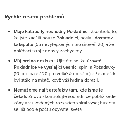
Rychlé řešení problémů
Moje katapulty neshodily Pokladnici:
Zkontrolujte,
že jste zacílili pouze
Pokladnici
, poslali
dostatek
katapultů
(55 nevylepšených pro úroveň 20) a že
obléhací stroje nebyly zachyceny.
Můj hrdina nezískal:
Ujistěte se, že
úroveň
Pokladnice
ve
vysílající vesnici
splnila Požadavky
(10 pro malé / 20 pro velké & unikátní) a že artefakt
byl stále na místě, když váš hrdina dorazil.
Nemůžeme najít artefakty tam, kde jsme je
čekali:
Znovu zkontrolujte souřadnice poblíž šedé
zóny a v uvedených rozsazích spirál výše; hustota
se liší podle počtu obyvatel světa.