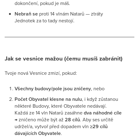
dokončení, pokud je máš.
Nebraň se
proti 14 vlnám Natarů — ztráty
Jednotek za to tady nestojí.
Jak se vesnice mažou (čemu musíš zabránit)
Tvoje nová Vesnice zmizí, pokud:
Všechny budovy/pole jsou zničeny
, nebo
Počet Obyvatel klesne na nulu
, i když zůstanou
některé Budovy, které Obyvatele nedávají.
Každá ze 14 vln Natarů zasáhne
dva náhodné cíle
→ zničeno může být až
28 cílů
. Aby ses určitě
udržel/a, vytvoř před dopadem vln
≥29 cílů
dávajících Obyvatele
.