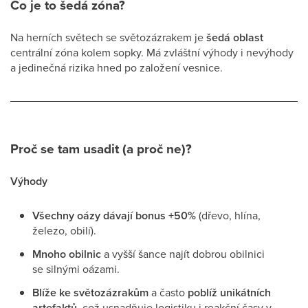
Co je to šedá zóna?
Na herních světech se světozázrakem je
šedá oblast
centrální zóna kolem sopky. Má zvláštní výhody i nevýhody
a jedinečná rizika hned po založení vesnice.
Proč se tam usadit (a proč ne)?
Výhody
Všechny oázy dávají bonus +50%
(dřevo, hlína,
železo, obilí).
Mnoho obilnic
a vyšší šance najít dobrou obilnici
se silnými oázami.
Blíže ke světozázrakům
a často
poblíž unikátních
artefaktů
, což usnadňuje logistiku i reakční časy v