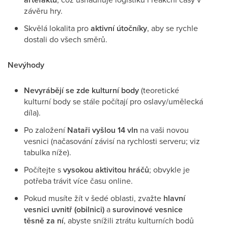
závěru hry.
Skvělá lokalita pro
aktivní útočníky
, aby se rychle
dostali do všech směrů.
Nevýhody
Nevyrábějí se zde kulturní body
(teoretické
kulturní body se stále počítají pro oslavy/umělecká
díla).
Po založení
Nataři vyšlou 14 vln
na vaši novou
vesnici (načasování závisí na rychlosti serveru; viz
tabulka níže).
Počítejte s
vysokou aktivitou hráčů
; obvykle je
potřeba trávit více času online.
Pokud musíte žít v šedé oblasti, zvažte
hlavní
vesnici uvnitř (obilnici)
a
surovinové vesnice
těsně za ní
, abyste snížili ztrátu kulturních bodů