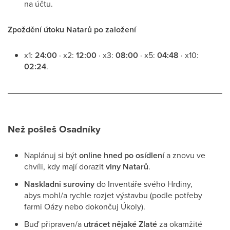
na účtu.
Zpoždění útoku Natarů po založení
x1:
24:00
· x2:
12:00
· x3:
08:00
· x5:
04:48
· x10:
02:24
.
Než pošleš Osadníky
Naplánuj si být
online hned po osídlení
a znovu ve
chvíli, kdy mají dorazit
vlny Natarů
.
Naskladni suroviny
do Inventáře svého Hrdiny,
abys mohl/a rychle rozjet výstavbu (podle potřeby
farmi Oázy nebo dokončuj Úkoly).
Buď připraven/a
utrácet nějaké Zlaté
za okamžité