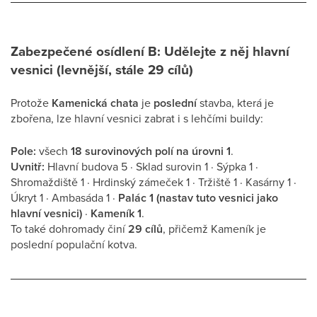
Zabezpečené osídlení B: Udělejte z něj hlavní
vesnici (levnější, stále 29 cílů)
Protože
Kamenická chata
je
poslední
stavba, která je
zbořena, lze hlavní vesnici zabrat i s lehčími buildy:
Pole:
všech
18 surovinových polí na úrovni 1
.
Uvnitř:
Hlavní budova 5 · Sklad surovin 1 · Sýpka 1 ·
Shromaždiště 1 · Hrdinský zámeček 1 · Tržiště 1 · Kasárny 1 ·
Úkryt 1 · Ambasáda 1 ·
Palác 1 (nastav tuto vesnici jako
hlavní vesnici)
·
Kameník 1
.
To také dohromady činí
29 cílů
, přičemž Kameník je
poslední populační kotva.