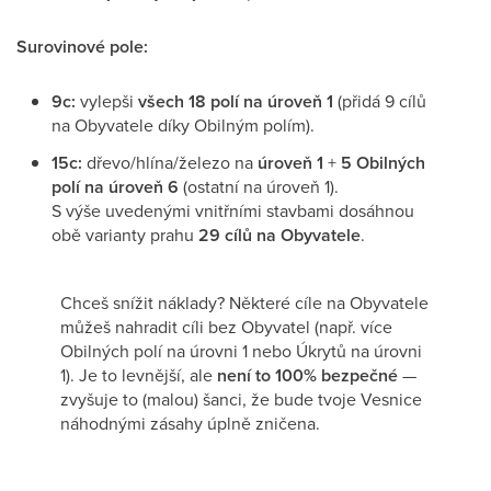
Surovinové pole:
9c:
vylepši
všech 18 polí na úroveň 1
(přidá 9 cílů
na Obyvatele díky Obilným polím).
15c:
dřevo/hlína/železo na
úroveň 1
+
5 Obilných
polí na úroveň 6
(ostatní na úroveň 1).
S výše uvedenými vnitřními stavbami dosáhnou
obě varianty prahu
29 cílů na Obyvatele
.
Chceš snížit náklady? Některé cíle na Obyvatele
můžeš nahradit cíli bez Obyvatel (např. více
Obilných polí na úrovni 1 nebo Úkrytů na úrovni
1). Je to levnější, ale
není to 100% bezpečné
—
zvyšuje to (malou) šanci, že bude tvoje Vesnice
náhodnými zásahy úplně zničena.