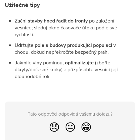
Užitečné tipy
Začni
stavby hned řadit do fronty
po založení
vesnice; sleduj okno časovače útoku podle své
rychlosti.
Udržujte
pole a budovy produkující populaci
v
chodu, dokud nepřekročíte bezpečný práh.
Jakmile vlny pominou,
optimalizujte
(zbořte
úkryty/dočasné kroky) a přizpůsobte vesnici její
dlouhodobé roli.
Tato odpověď odpovídá vašemu dotazu?
😞
😐
😁