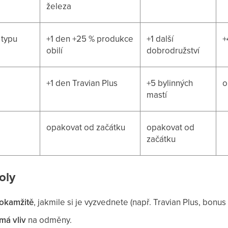
železa
 typu
+1 den +25 % produkce
+1 další
+
obilí
dobrodružství
+1 den Travian Plus
+5 bylinných
o
mastí
opakovat od začátku
opakovat od
začátku
oly
okamžitě
, jakmile si je vyzvednete (např. Travian Plus, bonus
má vliv
na odměny.