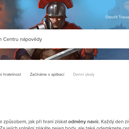
Otevřít Travi
í hratelnost
Začínáme s aplikací
Denní úkoly
m způsobem, jak při hraní získat
odměny navíc
. Každý den zí
. Za jejich splnění získáte nejen body, ale také odemknete 