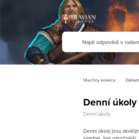
Všechny kolekce
Základn
Denní úkoly
Denní úkoly
Denní úkoly jsou skvělý
snadné, jiné náročnější