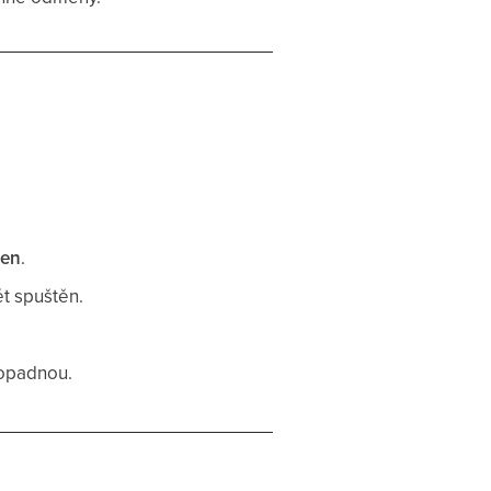
den
.
ět spuštěn.
.
ropadnou.