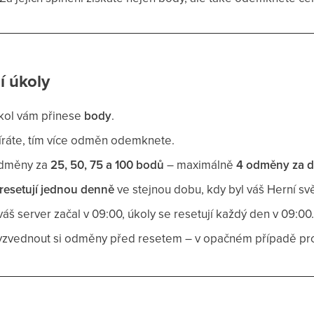
í úkoly
kol vám přinese
body
.
íráte, tím více odměn odemknete.
odměny za
25, 50, 75 a 100 bodů
– maximálně
4 odměny za 
resetují jednou denně
ve stejnou dobu, kdy byl váš Herní sv
váš server začal v 09:00, úkoly se resetují každý den v 09:00
yzvednout si odměny před resetem – v opačném případě p