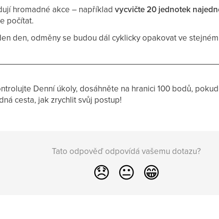
dují hromadné akce – například
vycvičte 20 jednotek najed
e počítat.
den den, odměny se budou dál cyklicky opakovat ve stejném
ntrolujte Denní úkoly, dosáhněte na hranici 100 bodů, poku
ná cesta, jak zrychlit svůj postup!
Tato odpověď odpovídá vašemu dotazu?
😞
😐
😁