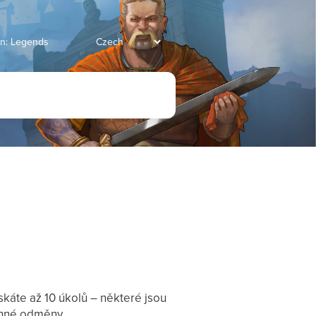
an: Legends
skáte až 10 úkolů – některé jsou
cenné odměny.