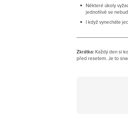
Některé úkoly vyža
jednotlivě se nebud
I když vynecháte je
Zkrátka:
Každý den si ko
před resetem. Je to snad