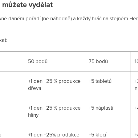
i můžete vydělat
vně daném pořadí (ne náhodně) a každý hráč na stejném Hern
kat:
50 bodů
75 bodů
1
+1 den +25 % produkce
+5 tabletů
+
dřeva
n
+1 den +25 % produkce
+5 náplastí
+
hlíny
o
+1 den +25% produkce
+5 klecí
+