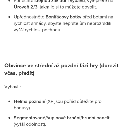
Ponechte
stejnou základní výbavu
; vylepšete na
Úroveň 2/3
, jakmile si to můžete dovolit.
Upřednostněte
Bonifácovy botky
před botami na
rychlost armády, abyste nepřátelům neprozradili
vyšší rychlost pochodu.
Obránce ve střední až pozdní fázi hry (dorazit
včas, přežít)
Vybavit:
Helma poznání
(XP jsou pořád důležité pro
bonusy).
Segmentované/šupinové brnění/hrudní pancíř
(vyšší odolnost).