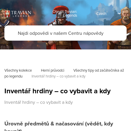
Otevřít Travian:
Legends
Všechny kolekce
Herní průvodci
Všechny tipy od začátečníka až 
po legendu
Inventář hrdiny – co vybavit a kdy
Inventář hrdiny – co vybavit a kdy
Inventář hrdiny – co vybavit a kdy
Úrovně předmětů & načasování (vědět, kdy