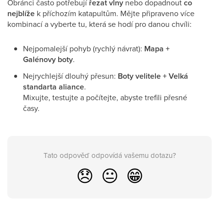
Obránci často potřebují
řezat vlny
nebo dopadnout
co
nejblíže
k příchozím katapultům. Mějte připraveno více
kombinací a vyberte tu, která se hodí pro danou chvíli:
Nejpomalejší pohyb (rychlý návrat):
Mapa +
Galénovy boty
.
Nejrychlejší dlouhý přesun:
Boty velitele + Velká
standarta aliance
.
Mixujte, testujte a počítejte, abyste trefili přesné
časy.
Tato odpověď odpovídá vašemu dotazu?
😞
😐
😁