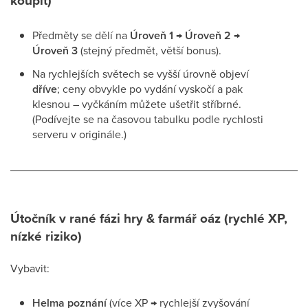
koupit)
Předměty se dělí na
Úroveň 1 → Úroveň 2 →
Úroveň 3
(stejný předmět, větší bonus).
Na rychlejších světech se vyšší úrovně objeví
dříve
; ceny obvykle po vydání vyskočí a pak
klesnou – vyčkáním můžete ušetřit stříbrné.
(Podívejte se na časovou tabulku podle rychlosti
serveru v originále.)
Útočník v rané fázi hry & farmář oáz (rychlé XP,
nízké riziko)
Vybavit:
Helma poznání
(více XP → rychlejší zvyšování