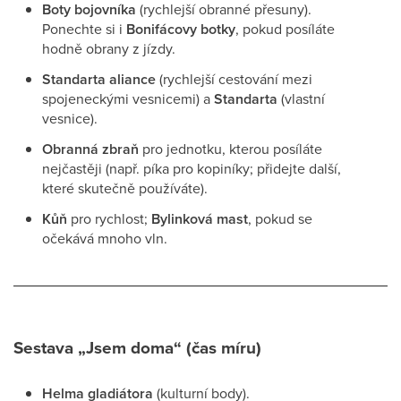
Boty bojovníka
(rychlejší obranné přesuny).
Ponechte si i
Bonifácovy botky
, pokud posíláte
hodně obrany z jízdy.
Standarta aliance
(rychlejší cestování mezi
spojeneckými vesnicemi) a
Standarta
(vlastní
vesnice).
Obranná zbraň
pro jednotku, kterou posíláte
nejčastěji (např. píka pro kopiníky; přidejte další,
které skutečně používáte).
Kůň
pro rychlost;
Bylinková mast
, pokud se
očekává mnoho vln.
Sestava „Jsem doma“ (čas míru)
Helma gladiátora
(kulturní body).