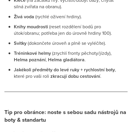
Klece
(na začátku hry: vyčistit/dobýt oázy; chytat
silná zvířata na obranu).
Živá voda
(rychlé oživení hrdiny).
Knihy moudrosti
(reset rozdělení bodů pro
útok/obranu; potřeba jen do úrovně hrdiny 100).
Svitky
(dokončete úroveň a plně se vyléčíte).
Tréninkové helmy
(zrychlí fronty pěchoty/jízdy),
Helma poznání
,
Helma gladiátora
.
Jakékoli předměty do levé ruky + rychlostní boty
,
které pro vaši roli
zkracují dobu cestování
.
Tip pro obránce: noste s sebou sadu nástrojů na
boty & standartu