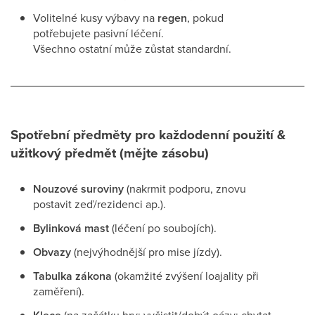
Volitelné kusy výbavy na
regen
, pokud
potřebujete pasivní léčení.
Všechno ostatní může zůstat standardní.
Spotřební předměty pro každodenní použití &
užitkový předmět (mějte zásobu)
Nouzové suroviny
(nakrmit podporu, znovu
postavit zeď/rezidenci ap.).
Bylinková mast
(léčení po soubojích).
Obvazy
(nejvýhodnější pro mise jízdy).
Tabulka zákona
(okamžité zvýšení loajality při
zaměření).