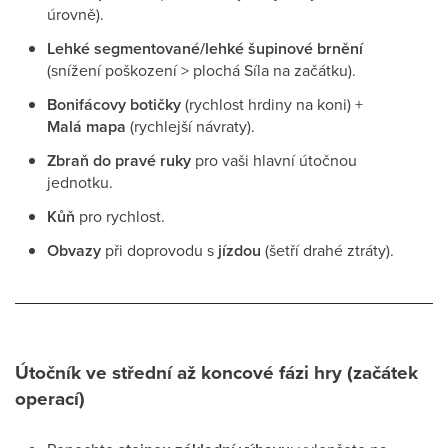
úrovně).
Lehké segmentované/lehké šupinové brnění
(snížení poškození > plochá Síla na začátku).
Bonifácovy botičky
(rychlost hrdiny na koni) +
Malá mapa
(rychlejší návraty).
Zbraň do pravé ruky
pro vaši hlavní útočnou
jednotku.
Kůň
pro rychlost.
Obvazy
při doprovodu s
jízdou
(šetří drahé ztráty).
Útočník ve střední až koncové fázi hry (začátek
operací)