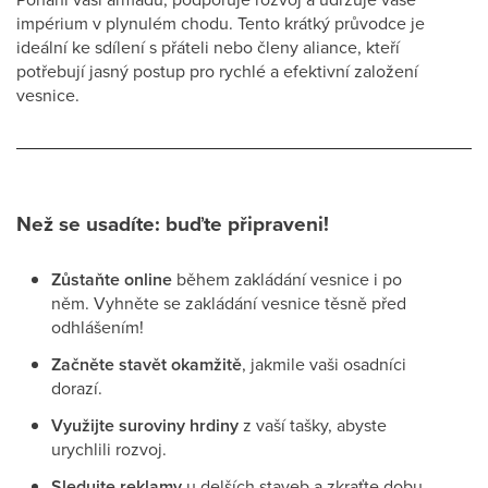
impérium v plynulém chodu. Tento krátký průvodce je
ideální ke sdílení s přáteli nebo členy aliance, kteří
potřebují jasný postup pro rychlé a efektivní založení
vesnice.
Než se usadíte: buďte připraveni!
Zůstaňte online
během zakládání vesnice i po
něm. Vyhněte se zakládání vesnice těsně před
odhlášením!
Začněte stavět okamžitě
, jakmile vaši osadníci
dorazí.
Využijte suroviny hrdiny
z vaší tašky, abyste
urychlili rozvoj.
Sledujte reklamy
u delších staveb a zkraťte dobu