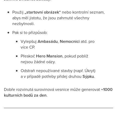
Použij
„startovní obrázek“
nebo kontrolní seznam,
abys měl jistotu, že jsou zahrnuté všechny
nezbytnosti.
Pak si to přizpůsob:
Vylepšuj
Ambasádu
,
Nemocnici
atd. pro
více CP.
Přeskoč
Hero Mansion
, pokud poblíž
nejsou žádné oázy.
Odstraň nepoužívané stavby (např. Úkryt)
a v případě potřeby přidej druhou
Sýpku
.
Dobře rozvinutá surovinová vesnice může generovat
~1000
kulturních bodů za den
.