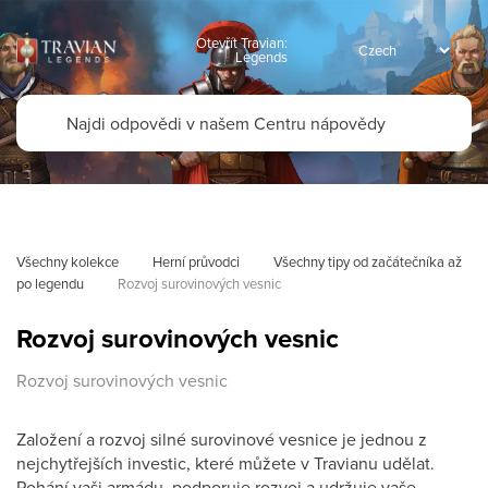
Otevřít Travian:
Legends
Všechny kolekce
Herní průvodci
Všechny tipy od začátečníka až 
po legendu
Rozvoj surovinových vesnic
Rozvoj surovinových vesnic
Rozvoj surovinových vesnic
Založení a rozvoj silné surovinové vesnice je jednou z
nejchytřejších investic, které můžete v Travianu udělat.
Pohání vaši armádu, podporuje rozvoj a udržuje vaše