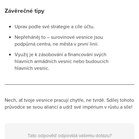
Závěrečné tipy
Uprav podle své strategie a cíle účtu.
Nepřeháněj to – surovinové vesnice jsou
podpůrná centra, ne města v první linii.
Využij je k zásobování a financování svých
hlavních armádních vesnic nebo budoucích
hlavních vesnic.
Nech, ať tvoje vesnice pracují chytře, ne tvrdě. Sdílej tohoto
průvodce se svou aliancí a udrž své impérium v růstu a síle!
Tato odpověď odpovídá vašemu dotazu?