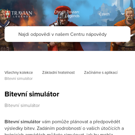
Otevřít Travian:
Legends
Všechny kolekce
Základní hratelnost
Začínáme s aplikací
Bitevní simulátor
Bitevní simulátor
Bitevní simulátor
Bitevní simulátor
vám pomůže plánovat a předpovědět
výsledky bitev. Zadáním podrobností o vašich útočících a
bránících armádách můžete simulovat, jak by mohla