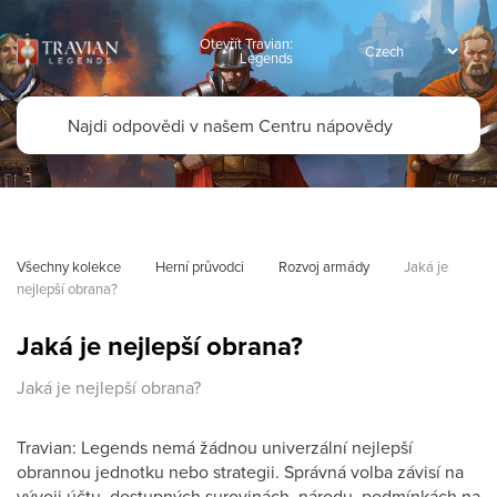
Otevřít Travian:
Legends
Všechny kolekce
Herní průvodci
Rozvoj armády
Jaká je 
nejlepší obrana?
Jaká je nejlepší obrana?
Jaká je nejlepší obrana?
Travian: Legends nemá žádnou univerzální nejlepší
obrannou jednotku nebo strategii. Správná volba závisí na
vývoji účtu, dostupných surovinách, národu, podmínkách na