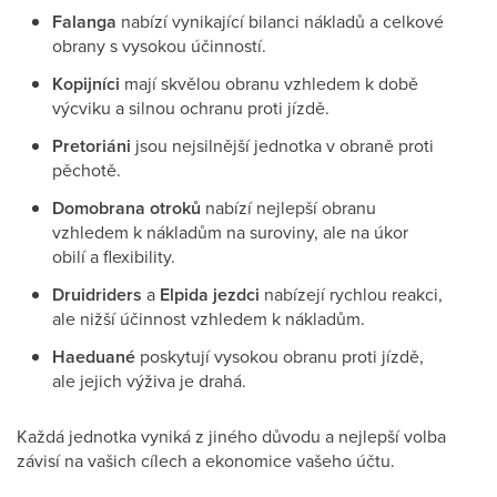
Falanga
nabízí vynikající bilanci nákladů a celkové
obrany s vysokou účinností.
Kopijníci
mají skvělou obranu vzhledem k době
výcviku a silnou ochranu proti jízdě.
Pretoriáni
jsou nejsilnější jednotka v obraně proti
pěchotě.
Domobrana otroků
nabízí nejlepší obranu
vzhledem k nákladům na suroviny, ale na úkor
obilí a flexibility.
Druidriders
a
Elpida jezdci
nabízejí rychlou reakci,
ale nižší účinnost vzhledem k nákladům.
Haeduané
poskytují vysokou obranu proti jízdě,
ale jejich výživa je drahá.
Každá jednotka vyniká z jiného důvodu a nejlepší volba
závisí na vašich cílech a ekonomice vašeho účtu.