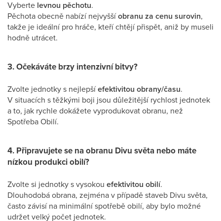
Vyberte
levnou pěchotu
.
Pěchota obecně nabízí nejvyšší
obranu za cenu surovin
,
takže je ideální pro hráče, kteří chtějí přispět, aniž by museli
hodně utrácet.
3. Očekáváte brzy intenzivní bitvy?
Zvolte jednotky s nejlepší
efektivitou obrany/času
.
V situacích s těžkými boji jsou důležitější rychlost jednotek
a to, jak rychle dokážete vyprodukovat obranu, než
Spotřeba Obilí.
4. Připravujete se na obranu Divu světa nebo máte
nízkou produkci obilí?
Zvolte si jednotky s vysokou
efektivitou obilí
.
Dlouhodobá obrana, zejména v případě staveb Divu světa,
často závisí na minimální spotřebě obilí, aby bylo možné
udržet velký počet jednotek.