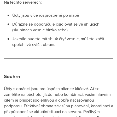
Na těchto serverech:
Účty jsou více rozprostřené po mapě
Důrazně se doporučuje osídlovat se ve
shlucích
(skupinách vesnic blízko sebe)
Jakmile budete mít shluk čtyř vesnic, můžete začít
spolehlivě cvičit obranu
Souhrn
Účty s obránci jsou pro úspěch aliance klíčové. Ať se
zaměříte na pěchotu, jízdu nebo kombinaci, vaším hlavním
cílem je přispět spolehlivou a dobře načasovanou
podporou. Efektivní obrana závisí na plánování, koordinaci a
přizpůsobení se aktuální situaci na serveru. Pečlivým