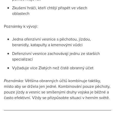
Zkušení hráči, kteří chtějí přispět ve všech
oblastech
Poznámky k vývoji:
Jedna ofenzivní vesnice s pěchotou, jízdou,
beranidly, katapulty a kmenovými vůdci
Defenzivní vesnice zachovávají jednu ze starších
specializací
Vyžaduje více Zlatých než čistě obranný účet
Poznámka:
Většina obranných účtů kombinuje taktiky,
místo aby se držela jen jedné. Kombinování pouze pěchoty,
pouze jízdy a vesnic se smíšenými druhy vojska je běžné a
často efektivní. Vždy se přizpůsobte situaci v herním světě.