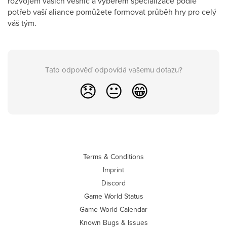
rozvojem vašich vesnic a výběrem specializace podle
potřeb vaší aliance pomůžete formovat průběh hry pro celý
váš tým.
Tato odpověď odpovídá vašemu dotazu?
😞
😐
😁
Terms & Conditions
Imprint
Discord
Game World Status
Game World Calendar
Known Bugs & Issues