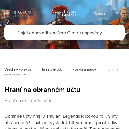
Otevřít Travian:
Legends
Všechny kolekce
Herní průvodci
Rozvoj armády
Hraní na 
obranném účtu
Hraní na obranném účtu
Hraní na obranném účtu
Obranné účty hrají v Travian: Legends klíčovou roli. Silný
obránce může ovlivnit výsledek bitev, chránit prostředky
aliance a udržet klíčové oblasti v bezpečí. Tento průvodce