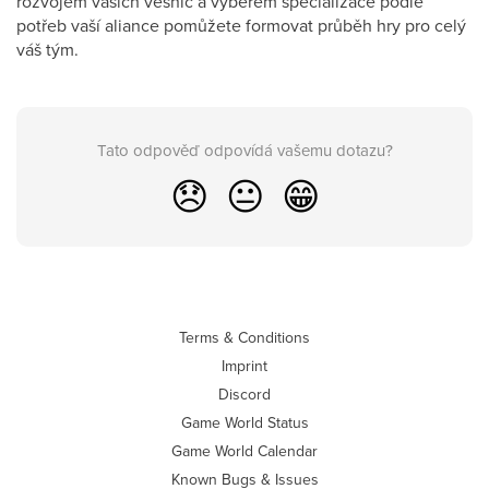
rozvojem vašich vesnic a výběrem specializace podle
potřeb vaší aliance pomůžete formovat průběh hry pro celý
váš tým.
Tato odpověď odpovídá vašemu dotazu?
😞
😐
😁
Terms & Conditions
Imprint
Discord
Game World Status
Game World Calendar
Known Bugs & Issues