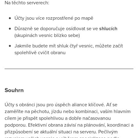
Na těchto serverech:
Účty jsou více rozprostřené po mapě
Důrazně se doporučuje osídlovat se ve
shlucích
(skupinách vesnic blízko sebe)
Jakmile budete mít shluk čtyř vesnic, můžete začít
spolehlivě cvičit obranu
Souhrn
Účty s obránci jsou pro úspěch aliance klíčové. Ať se
zaměříte na pěchotu, jízdu nebo kombinaci, vaším hlavním
cílem je přispět spolehlivou a dobře načasovanou
podporou. Efektivní obrana závisí na plánování, koordinaci a
přizpůsobení se aktuální situaci na serveru. Pečlivým