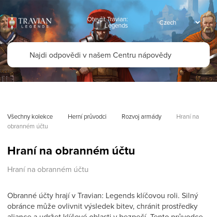
Otevřít Travian:
Legends
Všechny kolekce
Herní průvodci
Rozvoj armády
Hraní na 
obranném účtu
Hraní na obranném účtu
Hraní na obranném účtu
Obranné účty hrají v Travian: Legends klíčovou roli. Silný
obránce může ovlivnit výsledek bitev, chránit prostředky
aliance a udržet klíčové oblasti v bezpečí. Tento průvodce