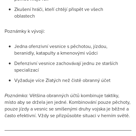
Zkušení hráči, kteří chtějí přispět ve všech
oblastech
Poznámky k vývoji:
Jedna ofenzivní vesnice s pěchotou, jízdou,
beranidly, katapulty a kmenovými vůdci
Defenzivní vesnice zachovávají jednu ze starších
specializací
Vyžaduje více Zlatých než čistě obranný účet
Poznámka:
Většina obranných účtů kombinuje taktiky,
místo aby se držela jen jedné. Kombinování pouze pěchoty,
pouze jízdy a vesnic se smíšenými druhy vojska je běžné a
často efektivní. Vždy se přizpůsobte situaci v herním světě.