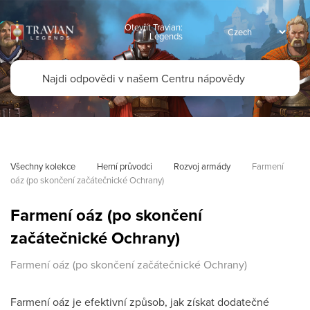
Otevřít Travian:
Legends
Všechny kolekce
Herní průvodci
Rozvoj armády
Farmení 
oáz (po skončení začátečnické Ochrany)
Farmení oáz (po skončení
začátečnické Ochrany)
Farmení oáz (po skončení začátečnické Ochrany)
Farmení oáz je efektivní způsob, jak získat dodatečné