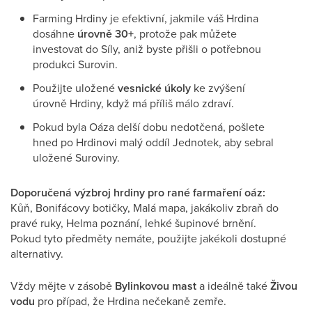
Farming Hrdiny je efektivní, jakmile váš Hrdina
dosáhne
úrovně 30+
, protože pak můžete
investovat do Síly, aniž byste přišli o potřebnou
produkci Surovin.
Použijte uložené
vesnické úkoly
ke zvýšení
úrovně Hrdiny, když má příliš málo zdraví.
Pokud byla Oáza delší dobu nedotčená, pošlete
hned po Hrdinovi malý oddíl Jednotek, aby sebral
uložené Suroviny.
Doporučená výzbroj hrdiny pro rané farmaření oáz:
Kůň, Bonifácovy botičky, Malá mapa, jakákoliv zbraň do
pravé ruky, Helma poznání, lehké šupinové brnění.
Pokud tyto předměty nemáte, použijte jakékoli dostupné
alternativy.
Vždy mějte v zásobě
Bylinkovou mast
a ideálně také
Živou
vodu
pro případ, že Hrdina nečekaně zemře.