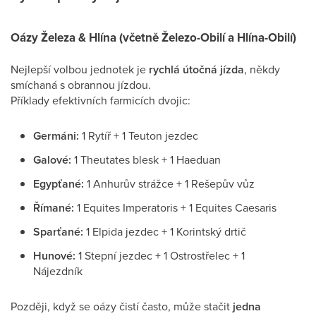
Oázy Železa & Hlína (včetně Železo-Obilí a Hlína-Obilí)
Nejlepší volbou jednotek je
rychlá útočná jízda
, někdy
smíchaná s obrannou jízdou.
Příklady efektivních farmicích dvojic:
Germáni:
1 Rytíř + 1 Teuton jezdec
Galové:
1 Theutates blesk + 1 Haeduan
Egypťané:
1 Anhurův strážce + 1 Rešepův vůz
Římané:
1 Equites Imperatoris + 1 Equites Caesaris
Sparťané:
1 Elpida jezdec + 1 Korintský drtič
Hunové:
1 Stepní jezdec + 1 Ostrostřelec + 1
Nájezdník
Později, když se oázy čistí často, může stačit
jedna