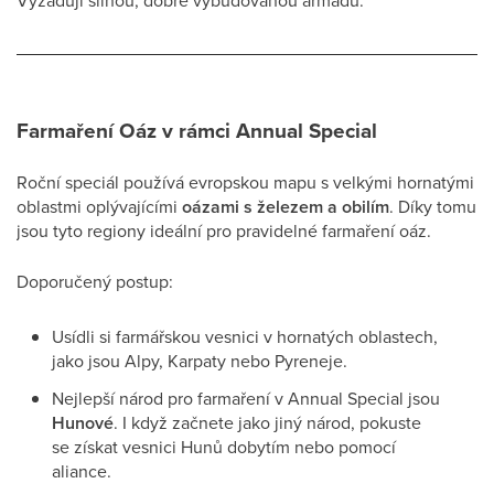
Vyžadují silnou, dobře vybudovanou armádu.
Farmaření Oáz v rámci Annual Special
Roční speciál používá evropskou mapu s velkými hornatými
oblastmi oplývajícími
oázami s železem a obilím
. Díky tomu
jsou tyto regiony ideální pro pravidelné farmaření oáz.
Doporučený postup:
Usídli si farmářskou vesnici v hornatých oblastech,
jako jsou Alpy, Karpaty nebo Pyreneje.
Nejlepší národ pro farmaření v Annual Special jsou
Hunové
. I když začnete jako jiný národ, pokuste
se získat vesnici Hunů dobytím nebo pomocí
aliance.