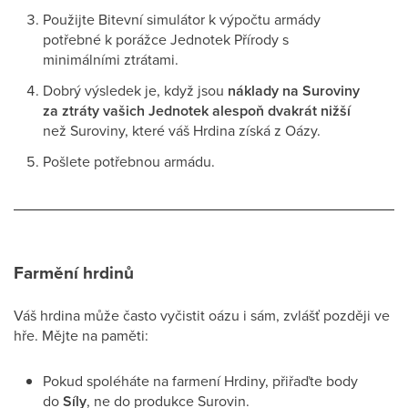
Použijte Bitevní simulátor k výpočtu armády
potřebné k porážce Jednotek Přírody s
minimálními ztrátami.
Dobrý výsledek je, když jsou
náklady na Suroviny
za ztráty vašich Jednotek alespoň dvakrát nižší
než Suroviny, které váš Hrdina získá z Oázy.
Pošlete potřebnou armádu.
Farmění hrdinů
Váš hrdina může často vyčistit oázu i sám, zvlášť později ve
hře. Mějte na paměti:
Pokud spoléháte na farmení Hrdiny, přiřaďte body
do
Síly
, ne do produkce Surovin.