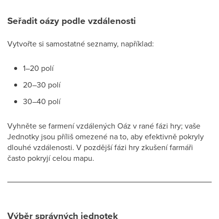
Seřadit oázy podle vzdálenosti
Vytvořte si samostatné seznamy, například:
1–20 polí
20–30 polí
30–40 polí
Vyhněte se farmení vzdálených Oáz v rané fázi hry; vaše
Jednotky jsou příliš omezené na to, aby efektivně pokryly
dlouhé vzdálenosti. V pozdější fázi hry zkušení farmáři
často pokryjí celou mapu.
Výběr správných jednotek