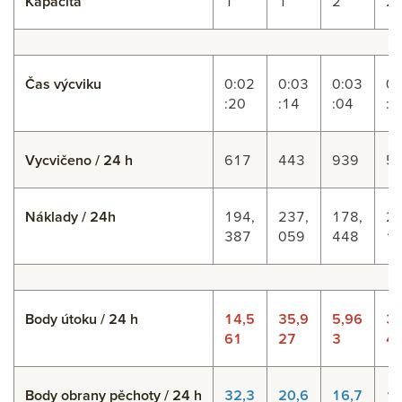
Kapacita
1
1
2
2
Čas výcviku
0:02
0:03
0:03
0:
:20
:14
:04
:3
Vycvičeno / 24 h
617
443
939
5
Náklady / 24h
194,
237,
178,
28
387
059
448
1
Body útoku / 24 h
14,5
35,9
5,96
32
61
27
3
4
Body obrany pěchoty / 24 h
32,3
20,6
16,7
10