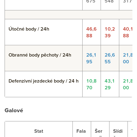
675
548
317
Útočné body / 24h
46,6
10,2
40,1
88
39
88
Obranné body pěchoty / 24h
26,1
26,6
21,8
95
55
00
Defenzivní jezdecké body / 24 h
10,8
43,1
21,8
70
29
00
Galové
Stat
Fala
Šer
Slídi
Th