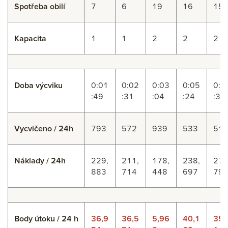
Spotřeba obilí
7
6
19
16
15
Kapacita
1
1
2
2
2
Doba výcviku
0:01
0:02
0:03
0:05
0:0
:49
:31
:04
:24
:34
Vycvičeno / 24h
793
572
939
533
51
Náklady / 24h
229,
211,
178,
238,
270
883
714
448
697
79
Body útoku / 24 h
36,9
36,5
5,96
40,1
35,