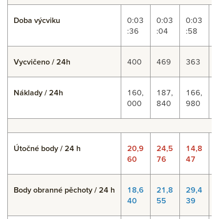
Doba výcviku
0:03
0:03
0:03
:36
:04
:58
:
Vycvičeno / 24h
400
469
363
Náklady / 24h
160,
187,
166,
000
840
980
Útočné body / 24 h
20,9
24,5
14,8
60
76
47
Body obranné pěchoty / 24 h
18,6
21,8
29,4
40
55
39