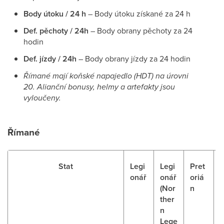
Body útoku / 24 h
– Body útoku získané za 24 h
Def. pěchoty / 24h
– Body obrany pěchoty za 24
hodin
Def. jízdy / 24h
– Body obrany jízdy za 24 hodin
Římané mají koňské napajedlo (HDT) na úrovni
20. Alianční bonusy, helmy a artefakty jsou
vyloučeny.
Římané
Stat
Legi
Legi
Pret
onář
onář
oriá
r
(Nor
n
ther
n
Lege