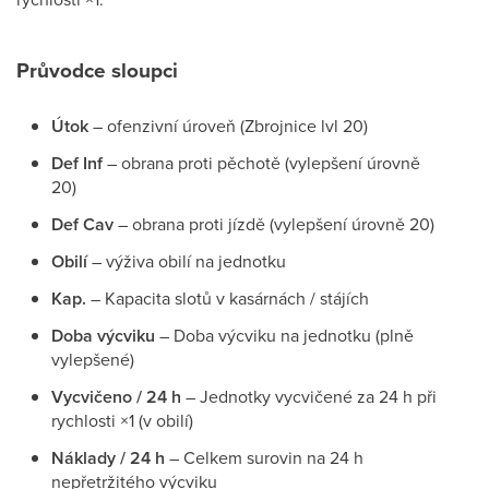
Průvodce sloupci
Útok
– ofenzivní úroveň (Zbrojnice lvl 20)
Def Inf
– obrana proti pěchotě (vylepšení úrovně
20)
Def Cav
– obrana proti jízdě (vylepšení úrovně 20)
Obilí
– výživa obilí na jednotku
Kap.
– Kapacita slotů v kasárnách / stájích
Doba výcviku
– Doba výcviku na jednotku (plně
vylepšené)
Vycvičeno / 24 h
– Jednotky vycvičené za 24 h při
rychlosti ×1 (v obilí)
Náklady / 24 h
– Celkem surovin na 24 h
nepřetržitého výcviku