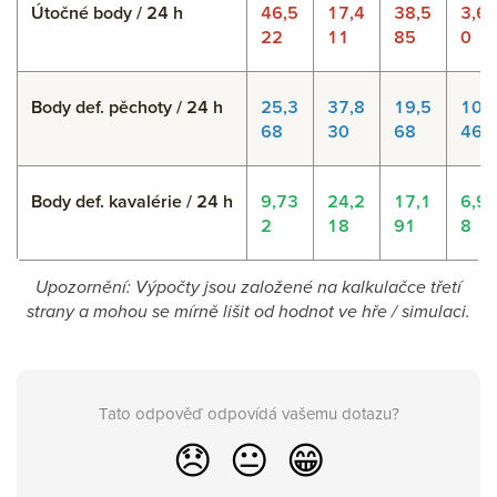
Útočné body / 24 h
46,5
17,4
38,5
3,6
22
11
85
0
Body def. pěchoty / 24 h
25,3
37,8
19,5
10,
68
30
68
46
Body def. kavalérie / 24 h
9,73
24,2
17,1
6,9
2
18
91
8
Upozornění: Výpočty jsou založené na kalkulačce třetí
strany a mohou se mírně lišit od hodnot ve hře / simulaci.
Tato odpověď odpovídá vašemu dotazu?
😞
😐
😁