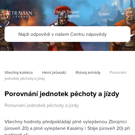
Otevřít Travian:
Legends
Všechny kolekce
Herní průvodci
Rozvoj armády
Porovnání 
jednotek pěchoty a jízdy
Porovnání jednotek pěchoty a jízdy
Porovnání jednotek pěchoty a jízdy
Všechny hodnoty předpokládají plně vylepšenou Zbrojnici
(úroveň 20) a plně vylepšené Kasárny / Stáje (úroveň 20) při
rychlosti ×1.