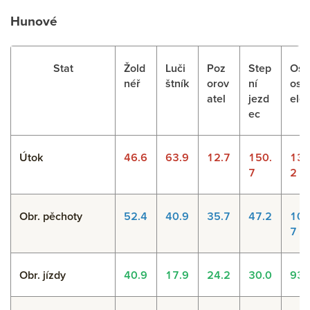
Hunové
Stat
Žold
Luči
Poz
Step
Ost
néř
štník
orov
ní
ostř
atel
jezd
ele
ec
Útok
46.6
63.9
12.7
150.
139
7
2
Obr. pěchoty
52.4
40.9
35.7
47.2
104
7
Obr. jízdy
40.9
17.9
24.2
30.0
93.