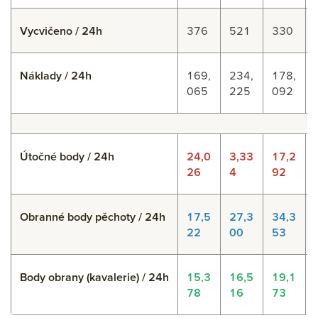
Vycvičeno / 24h
376
521
330
Náklady / 24h
169,
234,
178,
065
225
092
Útočné body / 24h
24,0
3,33
17,2
26
4
92
Obranné body pěchoty / 24h
17,5
27,3
34,3
22
00
53
Body obrany (kavalerie) / 24h
15,3
16,5
19,1
78
16
73