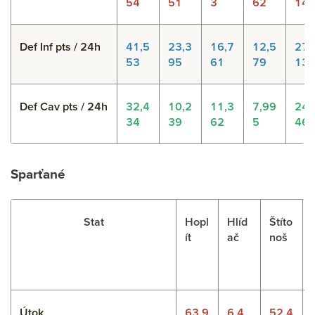
54
51
3
62
14
Def Inf pts / 24h
41,5
23,3
16,7
12,5
27,
53
95
61
79
13
Def Cav pts / 24h
32,4
10,2
11,3
7,99
24,
34
39
62
5
46
Sparťané
Stat
Hopl
Hlíd
Štíto
ít
ač
noš
Útok
63.9
6.4
52.4