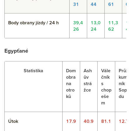
31
44
61
0
Body obrany jízdy / 24 h
39,4
13,0
11,3
15
26
24
62
4
Egypťané
Statistika
Dom
Ash
Vále
Průz
obra
ův
čník
kum
na
strá
s
ník
otro
žce
chop
Sop
ků
eše
du
m
Útok
17.9
40.9
81.1
12.7