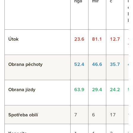
nga
míř
č
ut
es
bl
k
Útok
23.6
81.1
12.7
12
7
Obrana pěchoty
52.4
46.6
35.7
41
Obrana jízdy
63.9
29.4
24.2
58
Spotřeba obilí
7
6
17
1