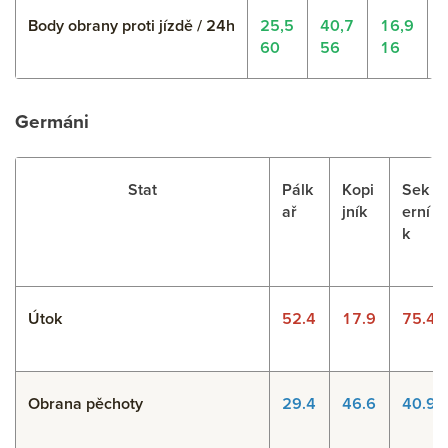
Body obrany proti jízdě / 24h
25,5
40,7
16,9
60
56
16
Germáni
Stat
Pálk
Kopi
Sek
ař
jník
erní
k
Útok
52.4
17.9
75.4
Obrana pěchoty
29.4
46.6
40.9