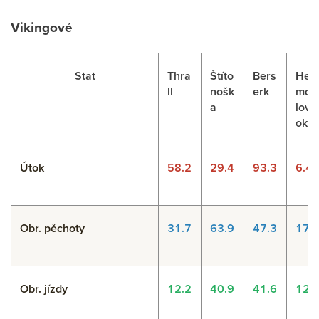
Vikingové
Stat
Thra
Štíto
Bers
Hei
ll
nošk
erk
mda
a
lovo
oko
Útok
58.2
29.4
93.3
6.4
Obr. pěchoty
31.7
63.9
47.3
17.
Obr. jízdy
12.2
40.9
41.6
12.