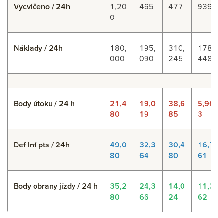
Vycvičeno / 24h
1,20
465
477
939
0
Náklady / 24h
180,
195,
310,
178,
000
090
245
448
Body útoku / 24 h
21,4
19,0
38,6
5,96
80
19
85
3
Def Inf pts / 24h
49,0
32,3
30,4
16,7
80
64
80
61
Body obrany jízdy / 24 h
35,2
24,3
14,0
11,3
80
66
24
62