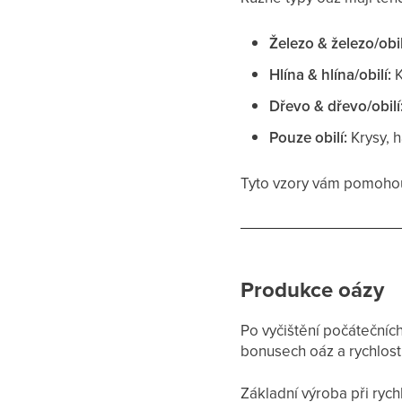
Železo & železo/obil
Hlína & hlína/obilí:
K
Dřevo & dřevo/obilí
Pouze obilí:
Krysy, h
Tyto vzory vám pomohou
Produkce oázy
Po vyčištění počátečníc
bonusech oáz a rychlosti
Základní výroba při rychl