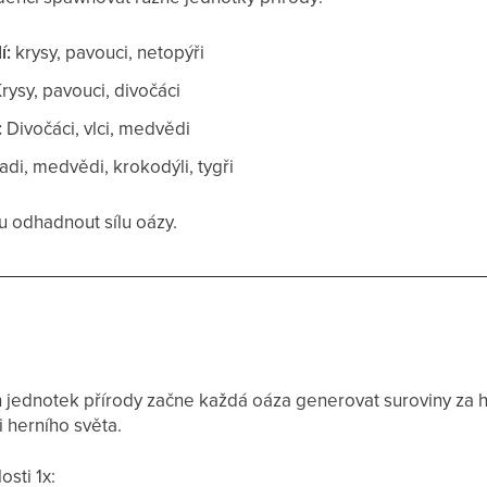
í:
krysy, pavouci, netopýři
rysy, pavouci, divočáci
:
Divočáci, vlci, medvědi
adi, medvědi, krokodýli, tygři
 odhadnout sílu oázy.
h jednotek přírody začne každá oáza generovat suroviny za h
 herního světa.
osti 1x: