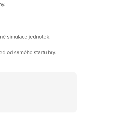
ny.
esné simulace jednotek.
d od samého startu hry.