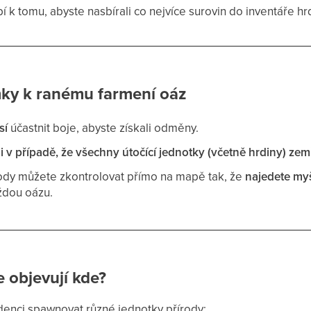
í k tomu, abyste nasbírali co nejvíce surovin do inventáře hrd
ky k ranému farmení oáz
sí
účastnit boje, abyste získali odměny.
e
i v případě, že všechny útočící jednotky (včetně hrdiny) ze
rody můžete zkontrolovat přímo na mapě tak, že
najedete myš
ždou oázu.
e objevují kde?
denci spawnovat různé jednotky přírody: