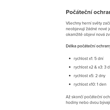
Počáteční ochra
Všechny herní světy za
neobjevují žádné nové j
okamžitě objeví nová zví
Délka počáteční ochrany
rychlost x1: 5 dní
rychlost x2 & x3: 3 
rychlost x5: 2 dny
rychlost x10: 1 den
Až skončí počáteční oc
hodiny nebo dvou bývají z