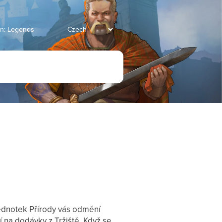
an: Legends
jednotek Přírody vás odmění
í na dodávky z Tržiště. Když se