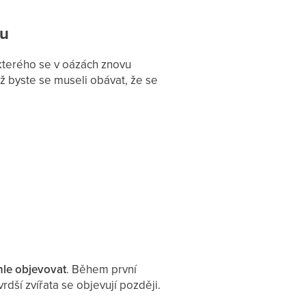
nu
kterého se v oázách znovu
ž byste se museli obávat, že se
hle objevovat
. Během první
rdší zvířata se objevují později.