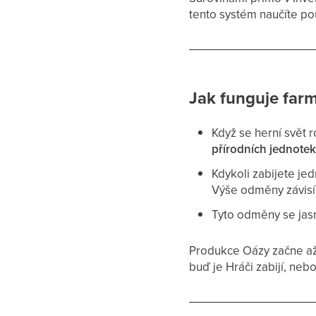
tento systém naučíte p
Jak funguje farm
Když se herní svět 
přírodních jednote
Kdykoli zabijete jed
Výše odměny závis
Tyto odměny se jasně
Produkce Oázy začne až
buď je Hráči zabijí, ne