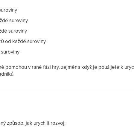
suroviny
ždé suroviny
ždé suroviny
120 od každé suroviny
 suroviny
 pomohou v rané fázi hry, zejména když je použijete k urych
adníků.
ný způsob, jak urychlit rozvoj: