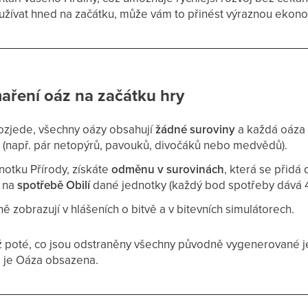
oužívat hned na začátku, může vám to přinést výraznou ekon
aření oáz na začátku hry
rozjede, všechny oázy obsahují
žádné suroviny
a každá oáza
k
(např. pár netopýrů, pavouků, divočáků nebo medvědů).
notku Přírody, získáte
odměnu v surovinách
, která se přidá
í na
spotřebě Obilí
dané jednotky (každý bod spotřeby dává 4
 zobrazují v hlášeních o bitvě a v bitevních simulátorech.
 poté, co jsou odstraněny všechny původně vygenerované j
bo je Oáza obsazena.