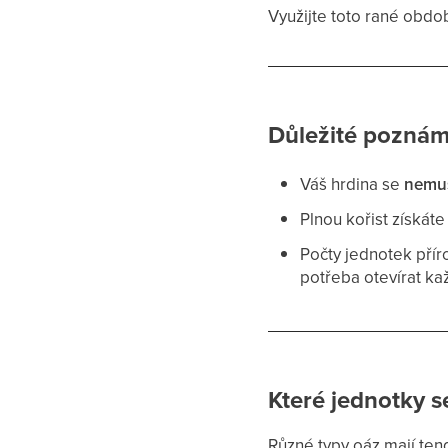
Využijte toto rané obdob
Důležité poznám
Váš hrdina se
nemu
Plnou kořist získát
Počty jednotek pří
potřeba otevírat ka
Které jednotky s
Různé typy oáz mají ten