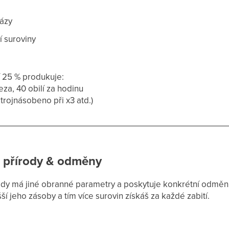
oázy
í suroviny
í 25 % produkuje:
leza, 40 obilí za hodinu
trojnásobeno při x3 atd.)
 přírody & odměny
ody má jiné obranné parametry a poskytuje konkrétní odměn
yšší jeho zásoby a tím více surovin získáš za každé zabití.