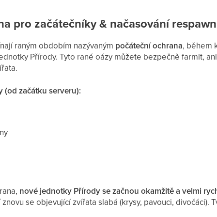
na pro začátečníky & načasování respaw
čínají raným obdobím nazývaným
počáteční ochrana
, během 
ednotky Přírody. Tyto rané oázy můžete bezpečně farmit, ani
řata.
 (od začátku serveru):
dny
hrana,
nové jednotky Přírody se začnou okamžitě a velmi ryc
novu se objevující zvířata slabá (krysy, pavouci, divočáci). Tv