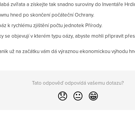
labá zvířata a získejte tak snadno suroviny do Inventáře Hrdi
awnu hned po skončení počáteční Ochrany.
oáz k rychlému zjištění počtu jednotek Přírody.
ky se objevují v kterém typu oázy, abyste mohli připravit př
nik už na začátku vám dá výraznou ekonomickou výhodu hne
Tato odpověď odpovídá vašemu dotazu?
😞
😐
😁