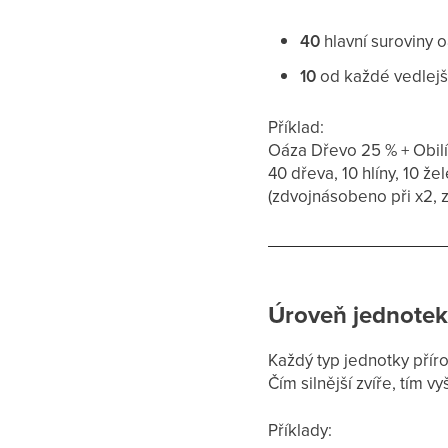
40
hlavní suroviny 
10
od každé vedlejš
Příklad:
Oáza Dřevo 25 % + Obil
40 dřeva, 10 hlíny, 10 že
(zdvojnásobeno při x2, z
Úroveň jednotek
Každý typ jednotky přír
Čím silnější zvíře, tím v
Příklady: