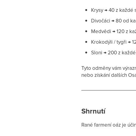
Krysy → 40 z každé 
Divočáci → 80 od ka
Medvědi → 120 z ka
Krokodýli / tygři → 
Sloni → 200 z každé
Tyto odměny vám výrazně
nebo získání dalších Os
Shrnutí
Rané farmení oáz je účin