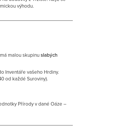
omickou výhodu.
 má malou skupinu
slabých
 do Inventáře vašeho Hrdiny.
0 od každé Suroviny).
ednotky Přírody v dané Oáze –