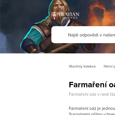
Všechny kolekce
Herní 
Farmaření oá
Farmaření oáz v rané fáz
Farmaření oáz je jednou
Surovinami přímo v Inven