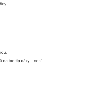
iny.
mřou
.
í na tooltip oázy
– není