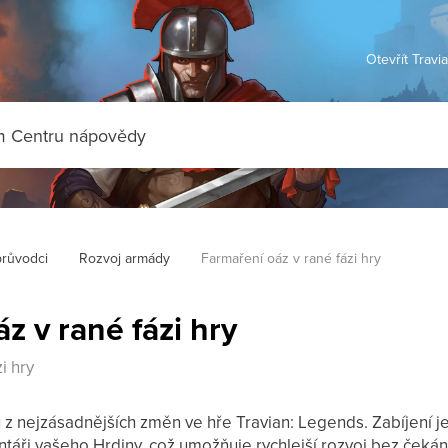
Otevřít Travi
průvodci
Rozvoj armády
Farmaření oáz v rané fázi hry
z v rané fázi hry
i hry
 z nejzásadnějších změn ve hře Travian: Legends. Zabíjení 
táři vašeho Hrdiny, což umožňuje rychlejší rozvoj bez čekán