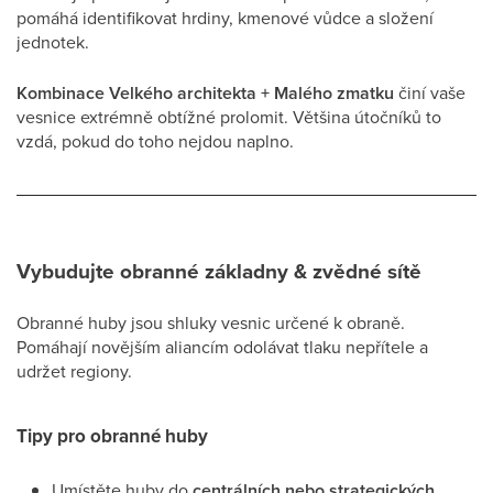
pomáhá identifikovat hrdiny, kmenové vůdce a složení
jednotek.
Kombinace Velkého architekta + Malého zmatku
činí vaše
vesnice extrémně obtížné prolomit. Většina útočníků to
vzdá, pokud do toho nejdou naplno.
Vybudujte obranné základny & zvědné sítě
Obranné huby jsou shluky vesnic určené k obraně.
Pomáhají novějším aliancím odolávat tlaku nepřítele a
udržet regiony.
Tipy pro obranné huby
Umístěte huby do
centrálních nebo strategických