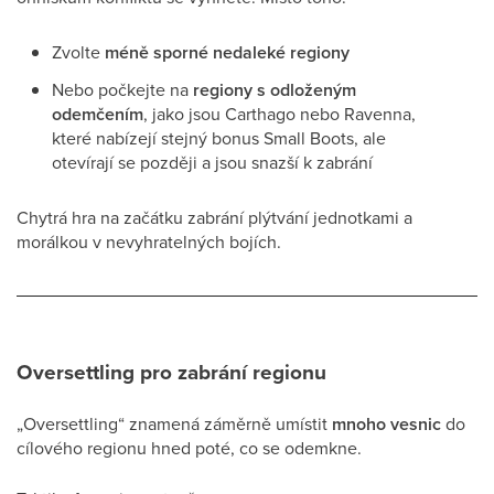
Zvolte
méně sporné nedaleké regiony
Nebo počkejte na
regiony s odloženým
odemčením
, jako jsou Carthago nebo Ravenna,
které nabízejí stejný bonus Small Boots, ale
otevírají se později a jsou snazší k zabrání
Chytrá hra na začátku zabrání plýtvání jednotkami a
morálkou v nevyhratelných bojích.
Oversettling pro zabrání regionu
„Oversettling“ znamená záměrně umístit
mnoho vesnic
do
cílového regionu hned poté, co se odemkne.