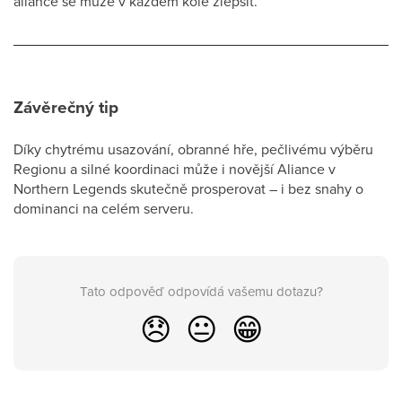
aliance se může v každém kole zlepšit.
Závěrečný tip
Díky chytrému usazování, obranné hře, pečlivému výběru
Regionu a silné koordinaci může i novější Aliance v
Northern Legends skutečně prosperovat – i bez snahy o
dominanci na celém serveru.
Tato odpověď odpovídá vašemu dotazu?
😞
😐
😁