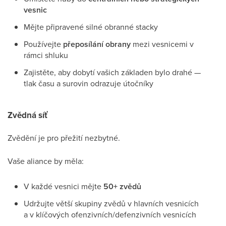
vesnic
Mějte připravené silné obranné stacky
Používejte
přeposílání obrany
mezi vesnicemi v
rámci shluku
Zajistěte, aby dobytí vašich základen bylo drahé —
tlak času a surovin odrazuje útočníky
Zvědná síť
Zvědění je pro přežití nezbytné.
Vaše aliance by měla:
V každé vesnici mějte
50+ zvědů
Udržujte větší skupiny zvědů v hlavních vesnicích
a v klíčových ofenzivních/defenzivních vesnicích