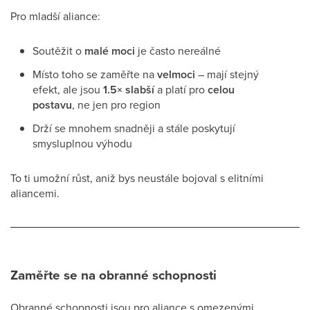
Pro mladší aliance:
Soutěžit o
malé moci
je často nereálné
Místo toho se zaměřte na
velmoci
– mají stejný
efekt, ale jsou
1.5× slabší
a platí pro
celou
postavu
, ne jen pro region
Drží se mnohem snadněji a stále poskytují
smysluplnou výhodu
To ti umožní růst, aniž bys neustále bojoval s elitními
aliancemi.
Zaměřte se na obranné schopnosti
Obranné schopnosti jsou pro aliance s omezenými