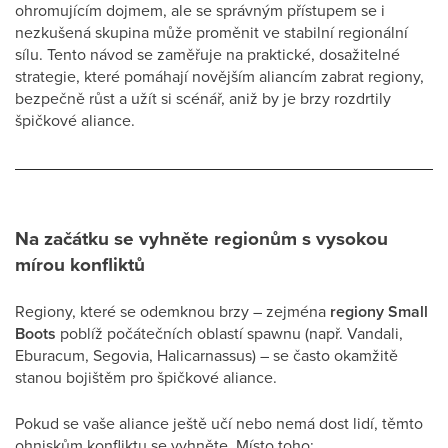
ohromujícím dojmem, ale se správným přístupem se i
nezkušená skupina může proměnit ve stabilní regionální
sílu. Tento návod se zaměřuje na praktické, dosažitelné
strategie, které pomáhají novějším aliancím zabrat regiony,
bezpečně růst a užít si scénář, aniž by je brzy rozdrtily
špičkové aliance.
Na začátku se vyhněte regionům s vysokou
mírou konfliktů
Regiony, které se odemknou brzy – zejména
regiony Small
Boots
poblíž počátečních oblastí spawnu (např. Vandali,
Eburacum, Segovia, Halicarnassus) – se často okamžitě
stanou bojištěm pro špičkové aliance.
Pokud se vaše aliance ještě učí nebo nemá dost lidí, těmto
ohniskům konfliktu se vyhněte. Místo toho: