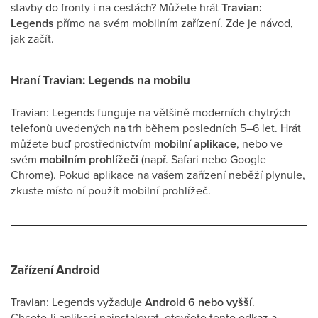
stavby do fronty i na cestách? Můžete hrát
Travian:
Legends
přímo na svém mobilním zařízení. Zde je návod,
jak začít.
Hraní Travian: Legends na mobilu
Travian: Legends funguje na většině moderních chytrých
telefonů uvedených na trh během posledních 5–6 let. Hrát
můžete buď prostřednictvím
mobilní aplikace
, nebo ve
svém
mobilním prohlížeči
(např. Safari nebo Google
Chrome). Pokud aplikace na vašem zařízení neběží plynule,
zkuste místo ní použít mobilní prohlížeč.
Zařízení Android
Travian: Legends vyžaduje
Android 6 nebo vyšší
.
Chcete-li aplikaci nainstalovat, otevřete tento odkaz a