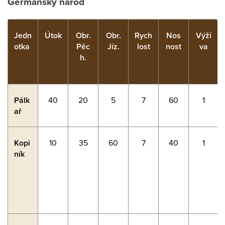
Germánský národ
Jedn
Útok
Obr.
Obr.
Rych
Nos
Výži
otka
Pěc
Jíz.
lost
nost
va
h.
Pálk
40
20
5
7
60
1
ař
Kopi
10
35
60
7
40
1
ník