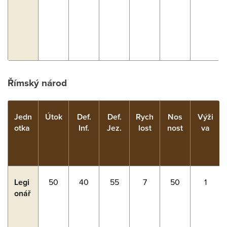
Římský národ
Jedn
Útok
Def.
Def.
Rych
Nos
Výži
otka
Inf.
Jez.
lost
nost
va
Legi
50
40
55
7
50
1
onář