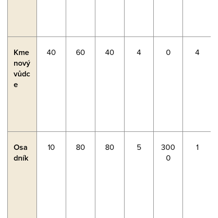
Kme
40
60
40
4
0
4
nový
vůdc
e
Osa
10
80
80
5
300
1
dník
0