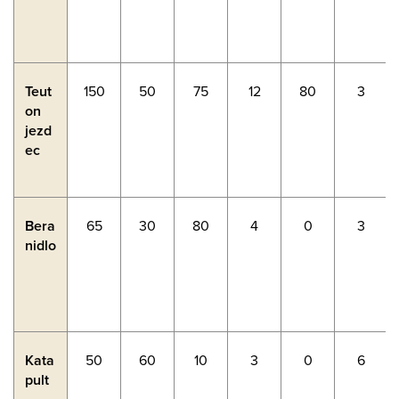
Teut
150
50
75
12
80
3
on
jezd
ec
Bera
65
30
80
4
0
3
nidlo
Kata
50
60
10
3
0
6
pult