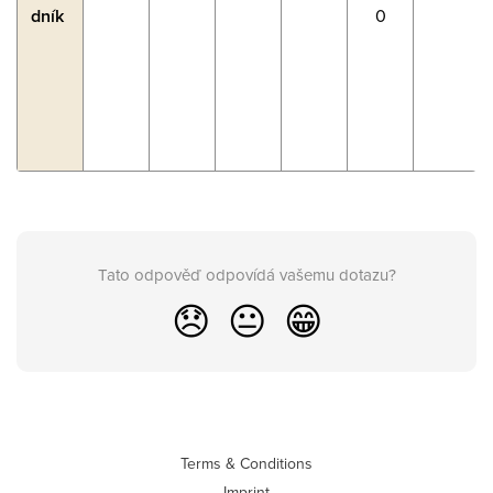
dník
0
Tato odpověď odpovídá vašemu dotazu?
😞
😐
😁
Terms & Conditions
Imprint