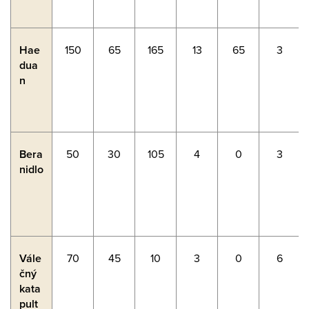
Hae
150
65
165
13
65
3
dua
n
Bera
50
30
105
4
0
3
nidlo
Vále
70
45
10
3
0
6
čný
kata
pult