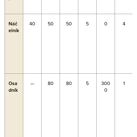
Náč
40
50
50
5
0
4
elník
Osa
—
80
80
5
300
1
dník
0