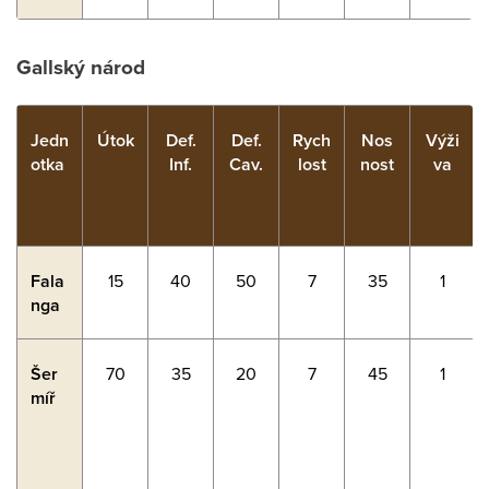
Gallský národ
Jedn
Útok
Def.
Def.
Rych
Nos
Výži
otka
Inf.
Cav.
lost
nost
va
Fala
15
40
50
7
35
1
nga
Šer
70
35
20
7
45
1
míř