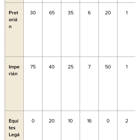
Pret
30
65
35
6
20
1
oriá
n
Impe
75
40
25
7
50
1
rián
Equi
0
20
10
16
0
2
tes
Legá