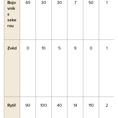
Bojo
65
30
30
7
50
1
vník
s
seke
rou
Zvěd
0
10
5
9
0
1
Rytíř
90
100
40
14
110
2