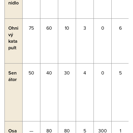
nidlo
Ohni
75
60
10
3
0
6
vý
kata
pult
Sen
50
40
30
4
0
5
átor
Osa
—
80
80
5
300
1