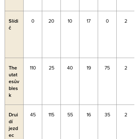
Slídi
0
20
10
17
0
2
č
The
110
25
40
19
75
2
utat
esův
bles
k
Drui
45
115
55
16
35
2
dí
jezd
ec