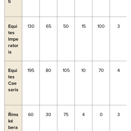
ti
Equi
130
65
50
15
100
3
tes
Impe
rator
is
Equi
195
80
105
10
70
4
tes
Cae
saris
Říms
60
30
75
4
0
3
ké
bera