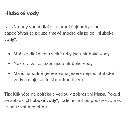
Hluboké vody
Ne všechny vodní dlaždice umožňují pohyb lodí —
započítávají se pouze
tmavě modré dlaždice „hluboké
vody“
.
Mořské dlaždice a velké řeky jsou hluboké vody.
Některá velká jezera jsou hluboké vody.
Malá, náhodně generovaná jezera nejsou hluboké
vody a mají světlejší modrou barvu.
Tip:
Klikněte na políčko s vodou v zobrazení Mapa. Pokud
se zobrazí
„Hluboké vody“
, lodě je mohou používat. Jinak
je používat nemohou.