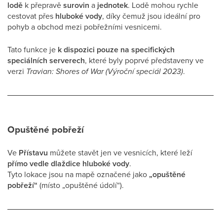
lodě
k přepravě
surovin
a
jednotek
. Lodě mohou rychle
cestovat přes
hluboké vody
, díky čemuž jsou ideální pro
pohyb a obchod mezi pobřežními vesnicemi.
Tato funkce je
k dispozici pouze na specifických
speciálních serverech
, které byly poprvé představeny ve
verzi
Travian: Shores of War (Výroční speciál 2023)
.
Opuštěné pobřeží
Ve
Přístavu
můžete stavět jen ve vesnicích, které leží
přímo vedle dlaždice hluboké vody
.
Tyto lokace jsou na mapě označené jako
„opuštěné
pobřeží“
(místo „opuštěné údolí“).