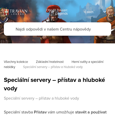
Otevřít Travian:
Legends
Všechny kolekce
Základní hratelnost
Herní světy a speciální 
nabídky
Speciální servery – přístav a hluboké vody
Speciální servery – přístav a hluboké
vody
Speciální servery – přístav a hluboké vody
Speciální stavba
Přístav
vám umožňuje
stavět a používat