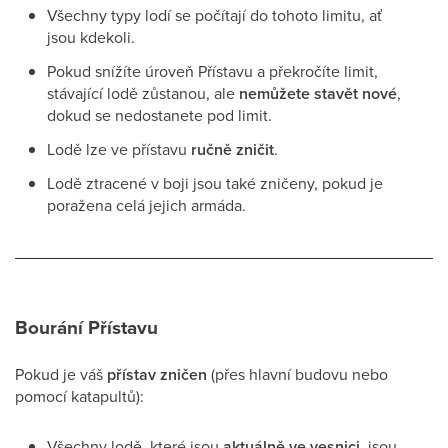
Všechny typy lodí se počítají do tohoto limitu, ať
jsou kdekoli.
Pokud snížíte úroveň Přístavu a překročíte limit,
stávající lodě zůstanou, ale
nemůžete stavět nové
,
dokud se nedostanete pod limit.
Lodě lze ve přístavu
ručně zničit
.
Lodě ztracené v boji jsou také zničeny, pokud je
poražena celá jejich armáda.
Bourání Přístavu
Pokud je váš
přístav zničen
(přes hlavní budovu nebo
pomocí katapultů):
Všechny lodě, které jsou
aktuálně ve vesnici
, jsou