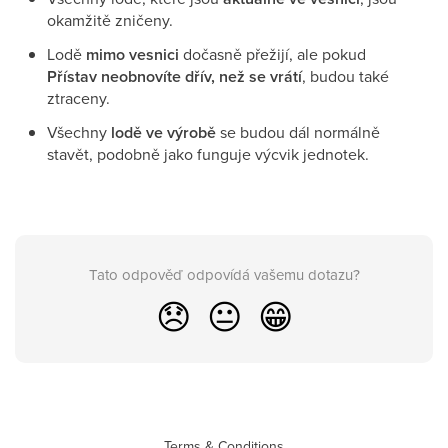
okamžitě zničeny.
Lodě
mimo vesnici
dočasně přežijí, ale pokud
Přístav neobnovíte dřív, než se vrátí
, budou také
ztraceny.
Všechny
lodě ve výrobě
se budou dál normálně
stavět, podobně jako funguje výcvik jednotek.
Tato odpověď odpovídá vašemu dotazu?
😞
😐
😁
Terms & Conditions