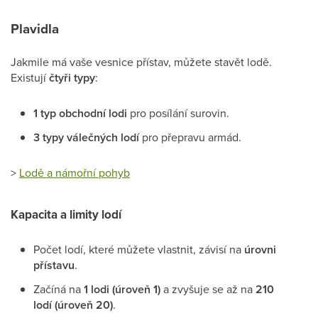
Plavidla
Jakmile má vaše vesnice přístav, můžete stavět lodě.
Existují
čtyři typy
:
1 typ obchodní lodi
pro posílání surovin.
3 typy válečných lodí
pro přepravu armád.
>
Lodě a námořní pohyb
Kapacita a limity lodí
Počet lodí, které můžete vlastnit, závisí na
úrovni
přístavu
.
Začíná na
1 lodi (úroveň 1)
a zvyšuje se až na
210
lodí (úroveň 20)
.