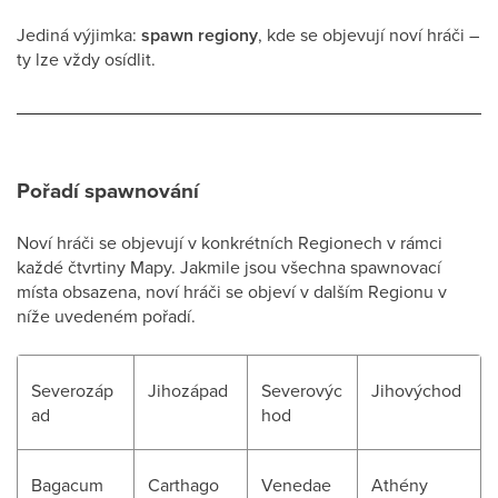
Jediná výjimka:
spawn regiony
, kde se objevují noví hráči –
ty lze vždy osídlit.
Pořadí spawnování
Noví hráči se objevují v konkrétních Regionech v rámci
každé čtvrtiny Mapy. Jakmile jsou všechna spawnovací
místa obsazena, noví hráči se objeví v dalším Regionu v
níže uvedeném pořadí.
Severozáp
Jihozápad
Severovýc
Jihovýchod
ad
hod
Bagacum
Carthago
Venedae
Athény