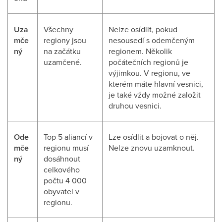
Uza
Všechny
Nelze osídlit, pokud
mče
regiony jsou
nesousedí s odemčeným
ný
na začátku
regionem. Několik
uzamčené.
počátečních regionů je
výjimkou. V regionu, ve
kterém máte hlavní vesnici,
je také vždy možné založit
druhou vesnici.
Ode
Top 5 aliancí v
Lze osídlit a bojovat o něj.
mče
regionu musí
Nelze znovu uzamknout.
ný
dosáhnout
celkového
počtu 4 000
obyvatel v
regionu.