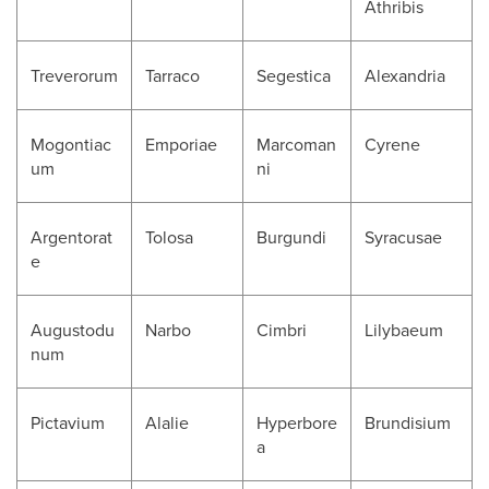
Athribis
Treverorum
Tarraco
Segestica
Alexandria
Mogontiac
Emporiae
Marcoman
Cyrene
um
ni
Argentorat
Tolosa
Burgundi
Syracusae
e
Augustodu
Narbo
Cimbri
Lilybaeum
num
Pictavium
Alalie
Hyperbore
Brundisium
a