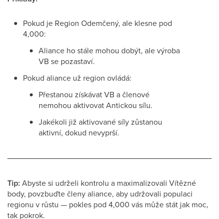
Pokud je Region Odemčený, ale klesne pod
4,000:
Aliance ho stále mohou dobýt, ale výroba
VB se pozastaví.
Pokud aliance už region ovládá:
Přestanou získávat VB a členové
nemohou aktivovat Antickou sílu.
Jakékoli již aktivované síly zůstanou
aktivní, dokud nevyprší.
Tip:
Abyste si udrželi kontrolu a maximalizovali Vítězné
body, povzbuďte členy aliance, aby udržovali populaci
regionu v růstu — pokles pod 4,000 vás může stát jak moc,
tak pokrok.