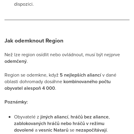
dispozici.
Jak odemknout Region
Než lze region osídlit nebo ovládnout, musí být nejprve
odemčený
.
Region se odemkne, když
5 nejlepších aliancí
v dané
oblasti dohromady dosáhne
kombinovaného počtu
obyvatel alespoň 4 000
.
Poznámky:
Obyvatelé z
jiných aliancí
,
hráčů bez aliance
,
zablokovaných hráčů nebo hráčů v režimu
dovolené
a
vesnic Natarů
se
nezapočítávají
.