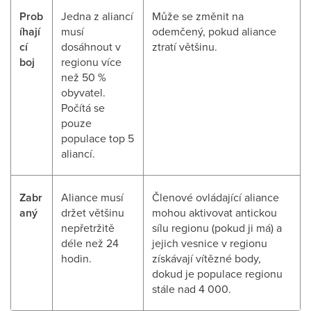
Prob
Jedna z aliancí
Může se změnit na
íhají
musí
odemčený, pokud aliance
cí
dosáhnout v
ztratí většinu.
boj
regionu více
než 50 %
obyvatel.
Počítá se
pouze
populace top 5
aliancí.
Zabr
Aliance musí
Členové ovládající aliance
aný
držet většinu
mohou aktivovat antickou
nepřetržitě
sílu regionu (pokud ji má) a
déle než 24
jejich vesnice v regionu
hodin.
získávají vítězné body,
dokud je populace regionu
stále nad 4 000.