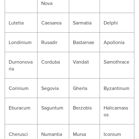
Nova
Lutetia
Caesarea
Sarmatia
Delphi
Londinium
Rusadir
Bastarnae
Apollonia
Durnonova
Corduba
Vandali
Samothrace
ria
Corinium
Segovia
Gherla
Byzantinum
Eburacum
Saguntum
Berzobis
Halicarnass
os
Cherusci
Numantia
Mursa
Iconium