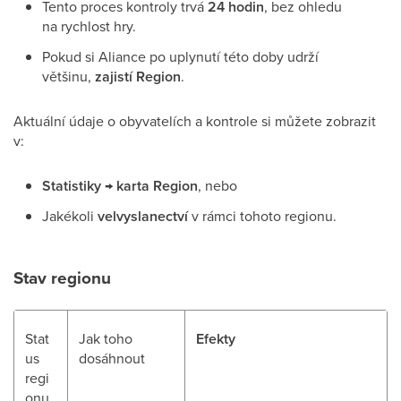
Tento proces kontroly trvá
24 hodin
, bez ohledu
na rychlost hry.
Pokud si Aliance po uplynutí této doby udrží
většinu,
zajistí Region
.
Aktuální údaje o obyvatelích a kontrole si můžete zobrazit
v:
Statistiky → karta Region
, nebo
Jakékoli
velvyslanectví
v rámci tohoto regionu.
Stav regionu
Stat
Jak toho
Efekty
us
dosáhnout
regi
onu