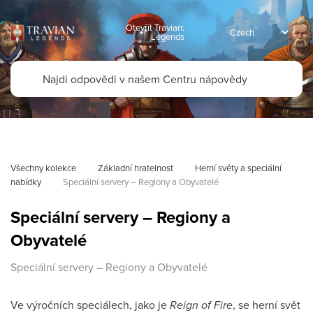
Otevřít Travian:
Legends
Všechny kolekce
Základní hratelnost
Herní světy a speciální 
nabídky
Speciální servery – Regiony a Obyvatelé
Speciální servery – Regiony a
Obyvatelé
Speciální servery – Regiony a Obyvatelé
Ve výročních speciálech, jako je
Reign of Fire
, se herní svět