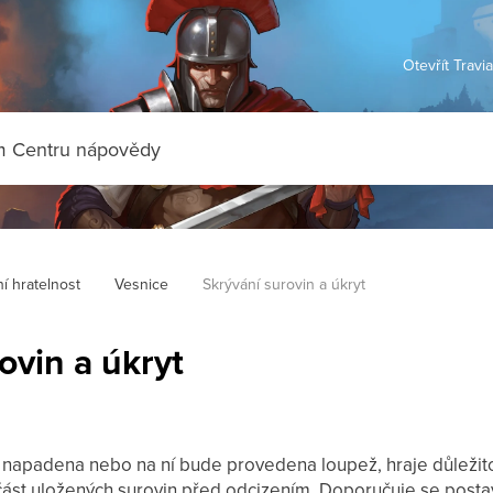
Otevřít Travi
í hratelnost
Vesnice
Skrývání surovin a úkryt
ovin a úkryt
napadena nebo na ní bude provedena loupež, hraje důležitou
ást uložených surovin před odcizením. Doporučuje se postav