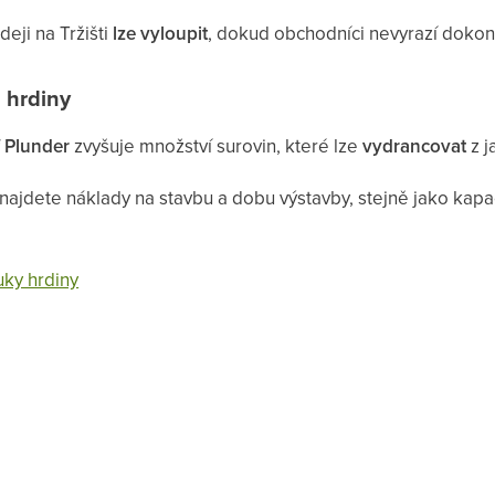
eji na Tržišti
lze vyloupit
, dokud obchodníci nevyrazí dokon
 hrdiny
 Plunder
zvyšuje množství surovin, které lze
vydrancovat
z j
najdete náklady na stavbu a dobu výstavby, stejně jako kapac
uky hrdiny