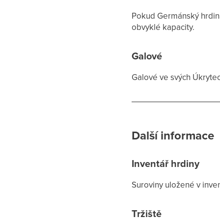
Pokud Germánský hrdina 
obvyklé kapacity.
Galové
Galové ve svých Úkrytec
Další informace
Inventář hrdiny
Suroviny uložené v inven
Tržiště