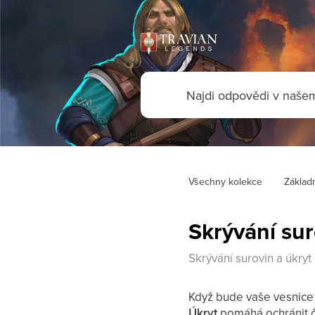
Všechny kolekce
Základn
Skrývání sur
Skrývání surovin a úkryt
Když bude vaše vesnice 
Úkryt
pomáhá ochránit č