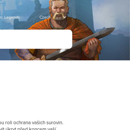
an: Legends
 roli ochrana vašich surovin.
it úkryt před koncem vaší