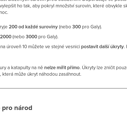
vylepšit ho tak, aby pokryl množství surovin, které obvykle 
noc.
ryje
200 od každé suroviny
(nebo
300
pro Galy).
e
2000
(nebo
3000
pro Galy).
 na úroveň 10 můžete ve stejné vesnici
postavit další úkryty
.
tury a katapulty na ně
nelze mířit přímo
. Úkryty lze zničit pouz
u
, která může úkryt náhodou zasáhnout.
é pro národ