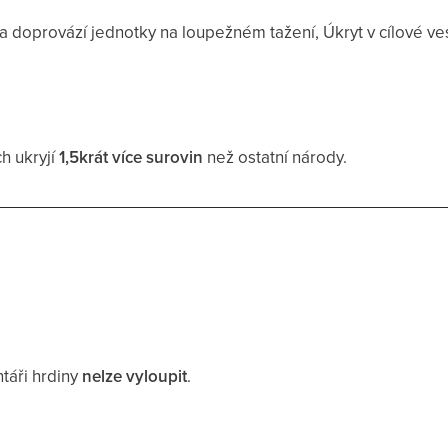
doprovází jednotky na loupežném tažení, Úkryt v cílové ve
h ukryjí
1,5krát více surovin
než ostatní národy.
táři hrdiny
nelze vyloupit
.