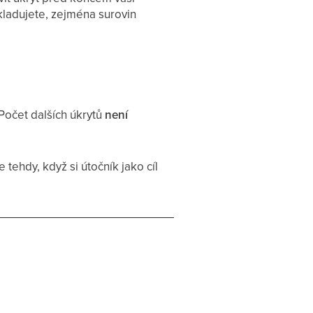
skladujete, zejména surovin
 Počet dalších úkrytů
není
e tehdy, když si útočník jako cíl