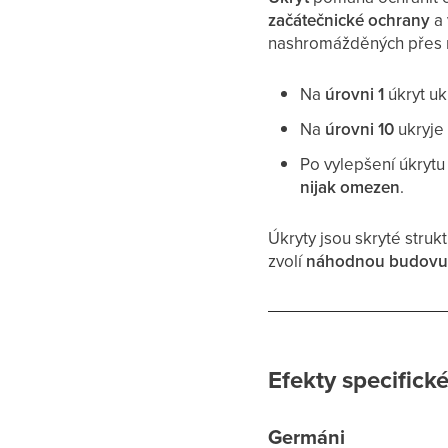
začátečnické ochrany
a 
nashromážděných přes 
Na
úrovni 1
úkryt uk
Na
úrovni 10
ukryj
Po vylepšení úkrytu
nijak omezen
.
Úkryty jsou skryté struk
zvolí
náhodnou budov
Efekty specifick
Germáni