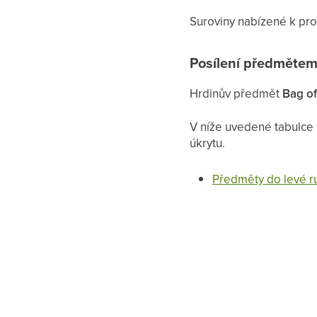
Suroviny nabízené k prod
Posílení předmětem
Hrdinův předmět
Bag of
V níže uvedené tabulce 
úkrytu.
Předměty do levé r