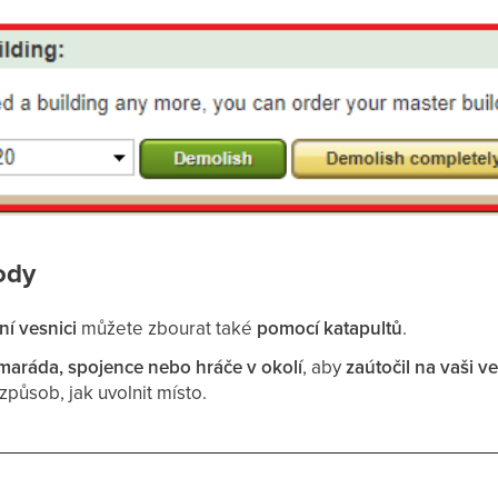
ody
ní vesnici
můžete zbourat také
pomocí katapultů
.
maráda, spojence nebo hráče v okolí
, aby
zaútočil na vaši v
) způsob, jak uvolnit místo.