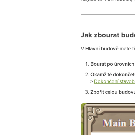
Jak zbourat bu
V
Hlavní budově
máte tř
Bourat po úrovních
Okamžitě dokončete
>
Dokončení staveb
Zbořit celou budov