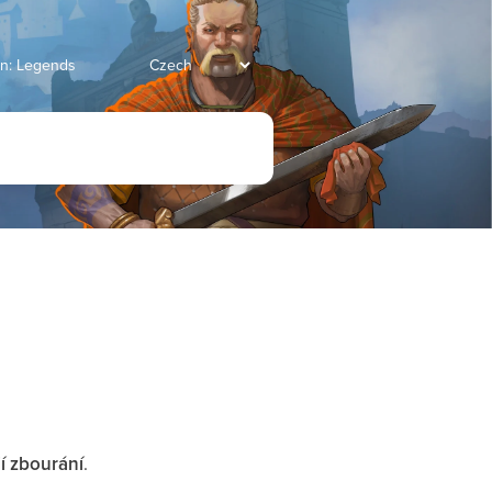
an: Legends
jí zbourání
.