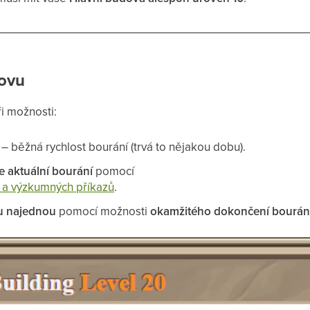
dovu
i možnosti:
– běžná rychlost bourání (trvá to nějakou dobu).
 aktuální bourání
pomocí
 a výzkumných příkazů
.
u najednou
pomocí možnosti
okamžitého dokončení bourání