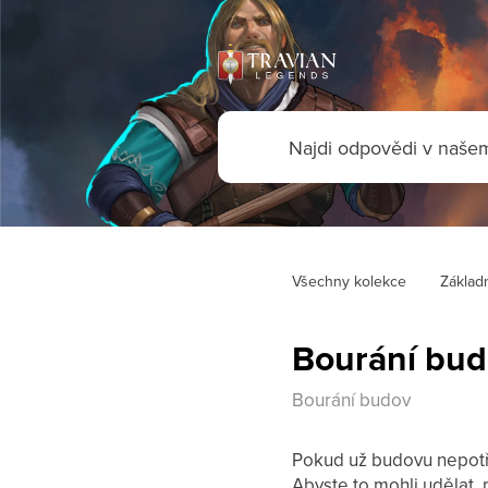
Všechny kolekce
Základn
Bourání bu
Bourání budov
Pokud už budovu nepot
Abyste to mohli udělat,