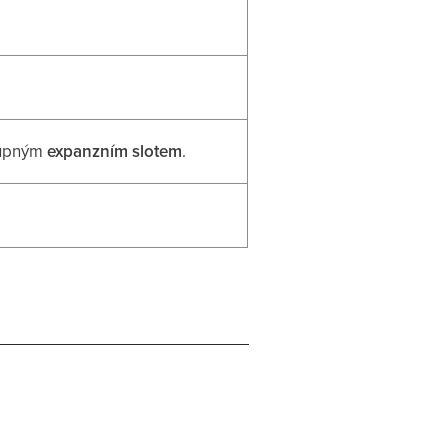
tupným
expanzním slotem
.