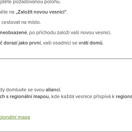
jděte požadovanou polohu.
něte na
„Založit novou vesnici“
.
 cestovat na místo.
neobsazené
, po příchodu založí vaši novou vesnici.
áč dorazí jako první
, vaši osadníci se
vrátí domů
.
ždy domluvte se svou
aliancí
.
ch s regionální mapou
, kde každá vesnice přispívá k
regioná
egionální mapa