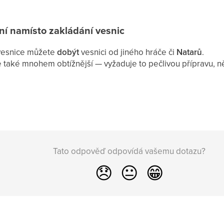
ní namísto zakládání vesnic
vesnice můžete
dobýt
vesnici od jiného hráče či
Natarů
.
le také mnohem obtížnější — vyžaduje to pečlivou přípravu, n
Tato odpověď odpovídá vašemu dotazu?
😞
😐
😁