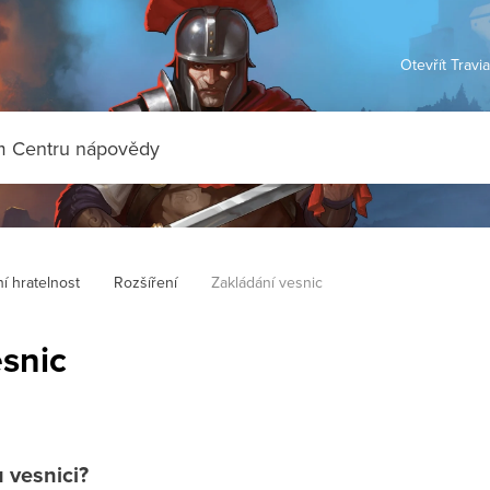
Otevřít Travi
í hratelnost
Rozšíření
Zakládání vesnic
esnic
 vesnici?