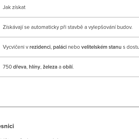
Jak získat
Získávají se automaticky při stavbě a vylepšování budov.
Vycvičeni v
rezidenci
,
paláci
nebo
velitelském stanu
s dos
750
dřeva
,
hlíny
,
železa
a
obilí
.
esnici