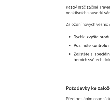
Každý hráč začíná Trav
neaktivních sousedů vá
Založení nových vesnic
Rychle
zvyšte produ
Posilněte kontrolu
n
Zajistěte si
speciáln
herních světech d
Požadavky ke založ
Před posláním osadníků 