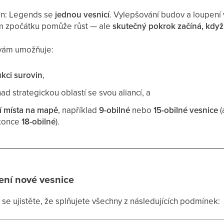
ian: Legends se
jednou vesnicí
. Vylepšování budov a loupení
m zpočátku pomůže růst — ale
skutečný pokrok začíná, když 
 vám umožňuje:
kci surovin
,
ad strategickou oblastí se svou aliancí, a
í místa na mapě
, například
9-obilné
nebo
15-obilné vesnice
(
okonce
18-obilné
).
ení nové vesnice
se ujistěte, že splňujete všechny z následujících podmínek: