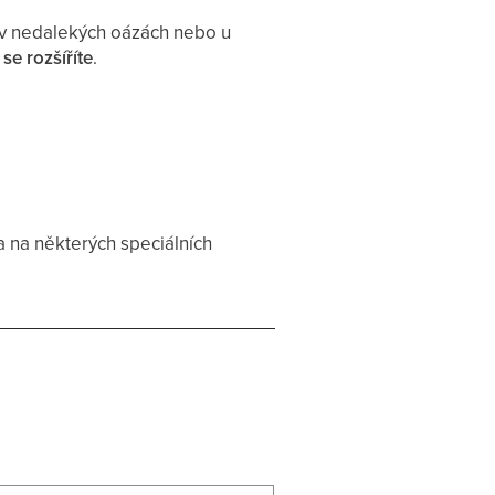
 v nedalekých oázách nebo u
se rozšíříte
.
a na některých speciálních