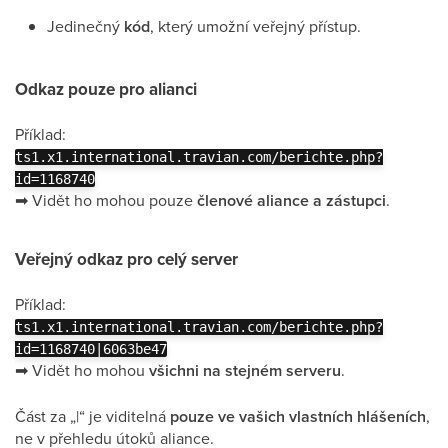
Jedinečný
kód
, který umožní veřejný přístup.
Odkaz pouze pro alianci
Příklad:
ts1.x1.international.travian.com/berichte.php?
id=1168740
➡
Vidět ho mohou pouze
členové aliance a zástupci
.
Veřejný odkaz pro celý server
Příklad:
ts1.x1.international.travian.com/berichte.php?
id=1168740|6063be47
➡
Vidět ho mohou
všichni na stejném serveru
.
Část za „|“ je viditelná
pouze ve vašich vlastních hlášeních
,
ne v přehledu útoků aliance.