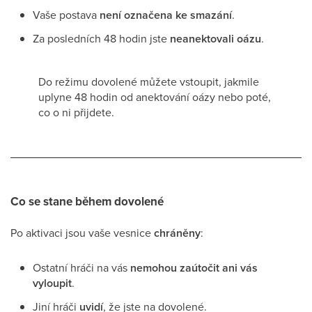
Vaše postava
není označena ke smazání
.
Za posledních 48 hodin jste
neanektovali oázu
.
Do režimu dovolené můžete vstoupit, jakmile
uplyne 48 hodin od anektování oázy nebo poté,
co o ni přijdete.
Co se stane během dovolené
Po aktivaci jsou vaše vesnice
chráněny
:
Ostatní hráči na vás
nemohou zaútočit ani vás
vyloupit
.
Jiní hráči
uvidí
, že jste na dovolené.