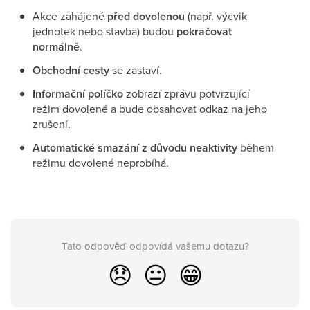
Akce zahájené
před dovolenou
(např. výcvik
jednotek nebo stavba) budou
pokračovat
normálně
.
Obchodní cesty
se zastaví.
Informační políčko
zobrazí zprávu potvrzující
režim dovolené a bude obsahovat odkaz na jeho
zrušení.
Automatické smazání z důvodu neaktivity
během
režimu dovolené neprobíhá.
Tato odpověď odpovídá vašemu dotazu?
😞
😐
😁